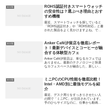
ROHS認証付きスマートウォッチ
未分類
の安全性は？選ぶべき理由とおす
すめ機種
最近、スマートウォッチを探していると
「ROHS認証付き」や「ROHS対応」と書
かれた製品をよく見かけますよね。でも
実際、ROHSって何？ どんな意味があ
るの？ 安全性にどう関係するの？そん
な疑問を持つ人のために、この記事では
Anker Café汐留店を徹底レポー
未分類
「ROHS認証付...
ト！最新デバイスとコーヒーが融
合する体験型カフェ
Anker Café汐留店は、単なるカフェでは
ありません。最新のテクノロジーと快適
なカフェスペースが融合した、新しい形
の体験型カフェです。Ankerの製品を日常
でどのように活用できるか、そしてどん
な特別な体験ができるのかを深堀りして
ミニPCのCPU性能を徹底比較！
未分類
いきます...
Intel・AMD別に最強モデルを紹
介
最近、デスク周りをすっきりさせたい人
の間で「ミニPC」が注目されています。
手のひらサイズなのに、仕事から動画編
集、軽いゲームまでこなせるパワーを秘