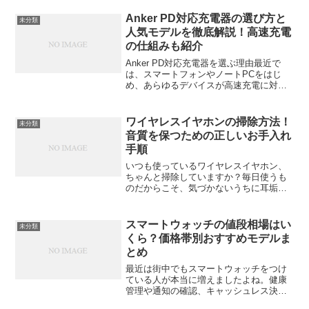
めたこの小型マシン。その心臓部となる
のがCPUです。この記事では、ミニPCの
Anker PD対応充電器の選び方と
未分類
CPUをIntel...
人気モデルを徹底解説！高速充電
の仕組みも紹介
Anker PD対応充電器を選ぶ理由最近で
は、スマートフォンやノートPCをはじ
め、あらゆるデバイスが高速充電に対応
しています。その中でも、Anker
PowerPort Atom IIIのPD（Power
Delivery）対応充電器が注目...
ワイヤレスイヤホンの掃除方法！
未分類
音質を保つための正しいお手入れ
手順
いつも使っているワイヤレスイヤホン、
ちゃんと掃除していますか？毎日使うも
のだからこそ、気づかないうちに耳垢や
ホコリ、汗が溜まりがち。放っておくと
音質の低下や故障の原因になることもあ
るんです。ここでは、イヤホンを長く快
スマートウォッチの値段相場はい
未分類
適に使うための正しい掃除...
くら？価格帯別おすすめモデルま
とめ
最近は街中でもスマートウォッチをつけ
ている人が本当に増えましたよね。健康
管理や通知の確認、キャッシュレス決済
まで、もはや「小さなスマホ」と言って