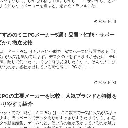
スッキリして、しかも価格も手頃。しかし――「安いから」とい
よく知らないメーカーを選ぶと、思わぬトラブルに巻...
2025.10.31
すすめのミニPCメーカー5選！品質・性能・サポー
面から徹底比較
は、ノートPCよりもさらに小型で、省スペースに設置できる「ミ
C」が人気を集めています。デスクの上をすっきりさせたい、テレ
裏に隠して使いたい、でも性能は妥協したくない。そんな人にぴ
りなのが、各社が出している高性能ミニPCです。...
2025.10.31
ニPCの主要メーカーを比較！人気ブランドと特徴を
かりやすく紹介
パクトで高性能な「ミニPC」は、ここ数年で一気に人気が高まっ
ます。省スペースでデスク周りがすっきりするだけでなく、在宅
クや動画編集、ゲームなど、使い方の幅が広がっているのが魅力
。でも、メーカーによって特徴や強みがまったく違う...