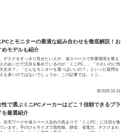
ニPCとモニターの最適な組み合わせを徹底解説！お
すめモデルも紹介
、デスクをすっきり見せたい人や、省スペースで作業環境を整え
人のあいだで注目を集めているのが「ミニPC」。「小さいのに性
大丈夫？」「どんなモニターを選べばいいの？」といった疑問を
人も多いのではないでしょうか。この記事では、ミニ...
2025.10.31
全性で選ぶミニPCメーカーはどこ？信頼できるブラ
ドを厳選紹介
、在宅ワークや省スペース志向の高まりで「ミニPC」に注目が集
ています。手のひらサイズで高性能、静音、省電力。デスクまわ