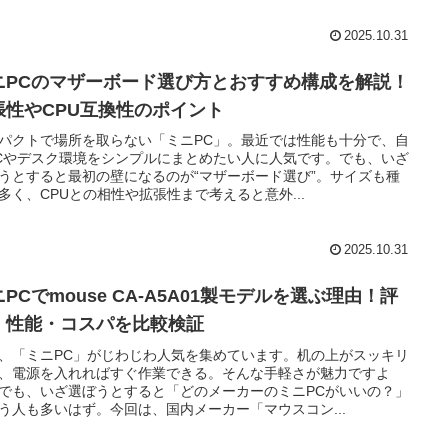
2025.10.31
ニPCのマザーボード選び方とおすすめ構成を解説！
張性やCPU互換性のポイント
パクトで場所を取らない「ミニPC」。最近では性能も十分で、自
Cやデスク環境をシンプルにまとめたい人に人気です。でも、いざ
うとすると最初の壁になるのが“マザーボード選び”。サイズも種
多く、CPUとの相性や拡張性まで考えると意外...
2025.10.31
PCでmouse CA-A5A01製モデルを選ぶ理由！評
・性能・コスパを比較検証
、「ミニPC」がじわじわ人気を集めています。机の上がスッキリ
、電源を入れればすぐ作業できる。そんな手軽さが魅力ですよ
でも、いざ選ぼうとすると「どのメーカーのミニPCがいいの？」
う人も多いはず。今回は、国内メーカー「マウスコン...