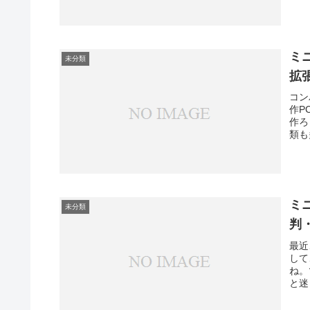
ミ
未分類
拡
コン
作P
作ろ
類も
ミニ
未分類
判
最近
して
ね。
と迷