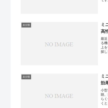
ミ
未分類
高
最近
る機
上を
探し
ミ
未分類
効
小型
聴、
らく
くと