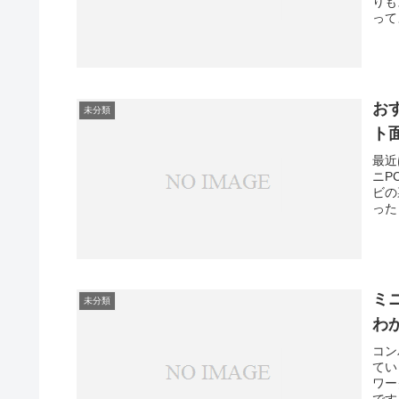
りも
って
お
未分類
ト
最近
ニP
ビの
った
ミ
未分類
わ
コン
てい
ワー
です