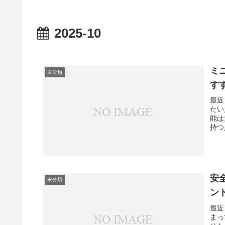
2025-10
ミ
未分類
す
最近
たい
能は
持つ
安
未分類
ン
最近
まっ