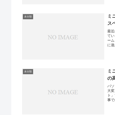
ミ
未分類
ス
最近
てい
ーム
に遊
ミ
未分類
の
パソ
大変
ト」
事で