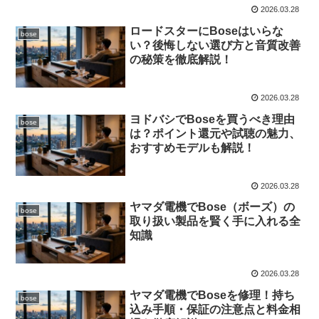
2026.03.28
ロードスターにBoseはいらな
bose
い？後悔しない選び方と音質改善
の秘策を徹底解説！
2026.03.28
ヨドバシでBoseを買うべき理由
bose
は？ポイント還元や試聴の魅力、
おすすめモデルも解説！
2026.03.28
ヤマダ電機でBose（ボーズ）の
bose
取り扱い製品を賢く手に入れる全
知識
2026.03.28
ヤマダ電機でBoseを修理！持ち
bose
込み手順・保証の注意点と料金相