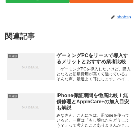
sbobsp
関連記事
ゲーミングPCをリースで導入す
未分類
るメリットとおすすめ業者比較
「ゲーミングPCを導入したいけど、購入
となると初期費用が高くて迷っている」
そんな声、最近よく耳にします。ハイス
ペックなPCほど価格も上がり、個人はも
ちろん、法人やチームで複数台揃えよう
とすると負担が大きい。そんなときに注
iPhone保証期間を徹底比較！無
未分類
目されているのが「リ...
償修理とAppleCare+の加入目安
も解説
みなさん、こんにちは。iPhoneを使って
いると、一度は「もし壊れたらどうしよ
う？」って考えたことありませんか？私
も以前、購入したばかりのiphoneをうっ
かり落下させてしまい、画面にヒビが入