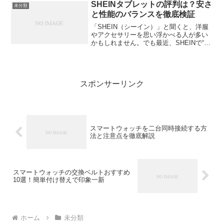
を手に入れたいのではないでしょうか。
SHEINタブレットの評判は？安さ
未分類
この記事では、ファッショ...
と性能のバランスを徹底検証
「SHEIN（シーイン）」と聞くと、洋服
やアクセサリーを思い浮かべる人が多い
かもしれません。でも最近、SHEINで“タ
ブレット”が買えることをご存じですか？
しかも価格は1万円台から。ちょっと気に
なりますよね。今回は、SHEINタブレッ
トの評...
スポンサーリンク
スマートウォッチを二台同時接続する方
法と注意点を徹底解説
スマートウォッチの交換ベルトおすすめ
10選！簡単付け替えで印象一新
ホーム
未分類