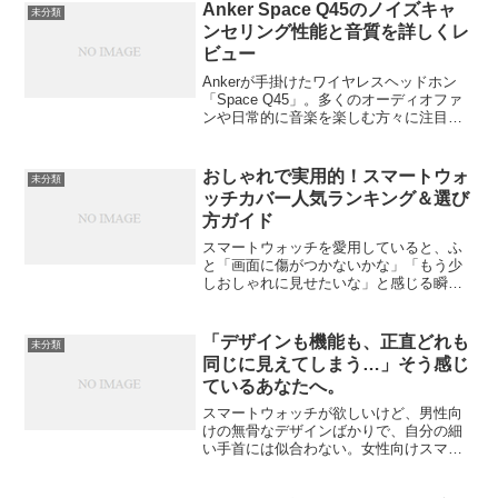
ったことがあります。幸い保証期間内だ
Anker Space Q45のノイズキャ
未分類
ったので助か...
ンセリング性能と音質を詳しくレ
ビュー
Ankerが手掛けたワイヤレスヘッドホン
「Space Q45」。多くのオーディオファ
ンや日常的に音楽を楽しむ方々に注目さ
れているこの製品は、特にノイズキャン
セリング性能と音質において注目されて
います。この記事では、Anker Space
おしゃれで実用的！スマートウォ
未分類
Q...
ッチカバー人気ランキング＆選び
方ガイド
スマートウォッチを愛用していると、ふ
と「画面に傷がつかないかな」「もう少
しおしゃれに見せたいな」と感じる瞬間
がありますよね。そんなときに頼りにな
るのが“スマートウォッチカバー”です。最
近は保護目的だけでなく、デザイン性に
「デザインも機能も、正直どれも
未分類
優れたカバーが増え、...
同じに見えてしまう…」そう感じ
ているあなたへ。
スマートウォッチが欲しいけど、男性向
けの無骨なデザインばかりで、自分の細
い手首には似合わない。女性向けスマー
トウォッチが知りたい。そう思って検索
したあなたは、おしゃれと実用性の両方