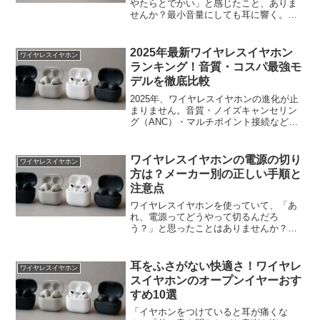
やたらとでかい」と感じたこと、ありま
せんか？最小音量にしても耳に響く。動
画を開いた瞬間にビクッとする。そんな
経験をした人は多いはずです。実はこ
れ、イヤホンやスマホの不具合ではな
2025年最新ワイヤレスイヤホン
ワイヤレスイヤホン
く“仕組み”によるものがほと...
ランキング！音質・コスパ最強モ
デルを徹底比較
2025年、ワイヤレスイヤホンの進化が止
まりません。音質・ノイズキャンセリン
グ（ANC）・マルチポイント接続などの
機能がさらに洗練され、価格帯も幅広く
なっています。今回は「音質」「機能」
「コスパ」という3つの軸から、いま注目
ワイヤレスイヤホンの電源の切り
ワイヤレスイヤホン
すべき最新モデル...
方は？メーカー別の正しい手順と
注意点
ワイヤレスイヤホンを使っていて、「あ
れ、電源ってどうやって切るんだろ
う？」と思ったことはありませんか？ス
マホとのペアリングや音質には詳しくて
も、電源のオン・オフの仕組みは意外と
知られていないものです。しかも、メー
耳をふさがない快適さ！ワイヤレ
ワイヤレスイヤホン
カーによって操作が微妙に違う...
スイヤホンのオープンイヤーおす
すめ10選
「イヤホンをつけていると耳が痛くな