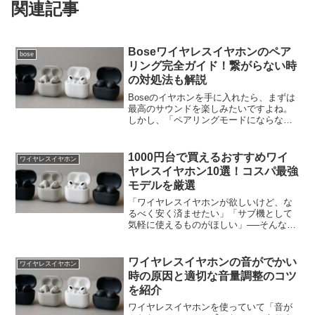
関連記事
Boseワイヤレスイヤホンのペア
bose
リング完全ガイド！繋がらない時
の対処法も解説
Boseのイヤホンを手に入れたら、まずは
最高のサウンドを楽しみたいですよね。
しかし、「ペアリングモードにならな
い」「スマホの画面に出てこない」とい
った初期設定の壁にぶつかってしまうこ
とも少なくありません。この記事では、
1000円台で買えるおすすめワイ
ワイヤレスイヤホン
Boseのワイヤレスイ...
ヤレスイヤホン10選！コスパ最強
モデルを厳選
「ワイヤレスイヤホンが欲しいけど、な
るべく安く済ませたい」「サブ機として
気軽に使えるものがほしい」──そんな人
にぴったりなのが、1000円台で手に入る
ワイヤレスイヤホンです。近年は低価格
でも性能がしっかりしているモデルが増
ワイヤレスイヤホンの音がでかい
ワイヤレスイヤホン
え、初めてのワイヤ...
時の原因と適切な音量調整のコツ
を紹介
ワイヤレスイヤホンを使っていて「音が