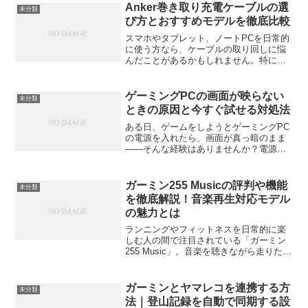
もサクサク動く」──そんな口コミが広が
Anker巻き取り充電ケーブルの選
未分類
り、コ...
び方とおすすめモデルを徹底比較
スマホやタブレット、ノートPCを日常的
に使う方なら、ケーブルの取り回しに悩
んだことがあるかもしれません。特に、
長いケーブルが絡まったり、収納場所を
取ったりすることが多いですよね。そん
な問題を解決してくれるのが、**Anker
ゲーミングPCの画面が映らない
未分類
PowerLi...
ときの原因と今すぐ試せる対処法
ある日、ゲームをしようとゲーミングPC
の電源を入れたら、画面が真っ暗のまま
――そんな経験はありませんか？電源ラ
ンプは点いているのにモニターは沈黙。
ファンの音だけが虚しく響く。まるでPC
が不機嫌になったようなこの状態、実は
ガーミン255 Musicの評判や機能
未分類
意外とシンプルな原因...
を徹底解説！音楽再生対応モデル
の魅力とは
ランニングやフィットネスを日常的に楽
しむ人の間で注目されている「ガーミン
255 Music」。音楽を聴きながら走りた
い、でもスマホを持って走るのは煩わし
い――そんな思いを解決してくれるのが
このモデルです。この記事では、実際の
ガーミンとヤマレコを連携する方
未分類
評判や使い勝手、...
法｜登山記録を自動で同期する設