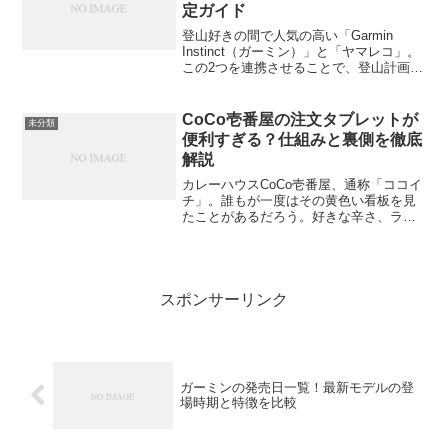
定ガイド
登山好きの間で人気の高い「Garmin
Instinct（ガーミン）」と「ヤマレコ」。
この2つを連携させることで、登山計画の
作成からルートナビ、下山後の記録まで
を一気通貫で管理できるようになりま
す。この記事では、初心者でも迷わずで
CoCo壱番屋の注文タブレットが
未分類
きるように...
便利すぎる？仕組みと裏側を徹底
解説
カレーハウスCoCo壱番屋、通称「ココイ
チ」。誰もが一度はその黄色い看板を見
たことがあるだろう。好きな辛さ、ライ
ス量、トッピングを自由に選べる“カスタ
マイズカレー”の代表格として、長年にわ
たり人気を誇っている。そんなココイチ
が今、 quie...
スポンサーリンク
ガーミンの発売日一覧！最新モデルの登
場時期と特徴を比較