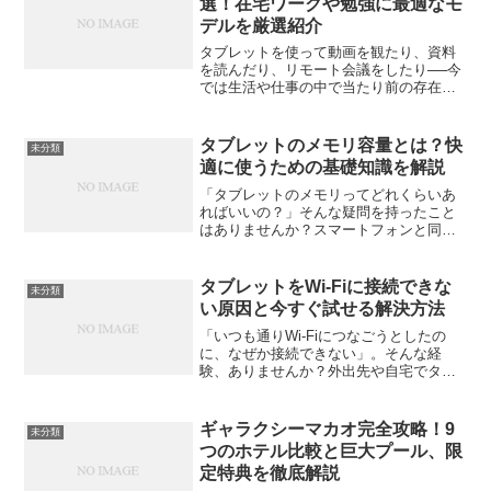
選！在宅ワークや勉強に最適なモ
デルを厳選紹介
タブレットを使って動画を観たり、資料
を読んだり、リモート会議をしたり──今
では生活や仕事の中で当たり前の存在に
なりましたよね。でも、長時間使ってい
ると「首や肩が痛い」「手が疲れる」と
感じたことはありませんか？そんなとき
タブレットのメモリ容量とは？快
未分類
に役立つのがタブレット...
適に使うための基礎知識を解説
「タブレットのメモリってどれくらいあ
ればいいの？」そんな疑問を持ったこと
はありませんか？スマートフォンと同じ
ように、タブレットの性能を左右する要
素のひとつが「メモリ（RAM）」です。
でも、「ストレージと何が違うの？」
タブレットをWi-Fiに接続できな
未分類
「数字が大きければいいの...
い原因と今すぐ試せる解決方法
「いつも通りWi-Fiにつなごうとしたの
に、なぜか接続できない」。そんな経
験、ありませんか？外出先や自宅でタブ
レットを使うとき、ネットにつながらな
いと想像以上にストレスを感じるもので
す。この記事では、タブレットがWi-Fiに
ギャラクシーマカオ完全攻略！9
未分類
接続できないとき...
つのホテル比較と巨大プール、限
定特典を徹底解説