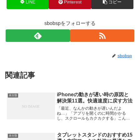
LINE
Pinterest
コピー
sbobspをフォローする
sbobsp
関連記事
iPhoneの動きが遅い時の原因と
未分類
解決策11選。快適速度に戻す方法
「最近、なんかの動きが遅いんだよ
ね…」「アプリを開くのに時間かかる
し、スクロールもカクカクする」こんな
風に感じること、ありませんか？私も以
前、使っているうちに動作がもっさりし
てきて、「もう買い替え時かな…」って
タブレットスタンドのおすすめ15
未分類
悩んだ経験があります。でも待っ...