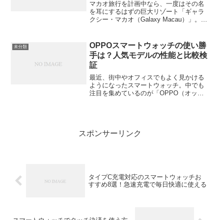
マカオ旅行を計画中なら、一度はその名
を耳にするはずの巨大リゾート「ギャラ
クシー・マカオ（Galaxy Macau）」。黄
金に輝く巨大な外観は、まさに眠らない
街コタイ地区の象徴です。しかし、いざ
予約しようとすると「敷地内にホテルが
OPPOスマートウォッチの使い勝
未分類
多すぎてどこ...
手は？人気モデルの性能と比較検
証
最近、街中やオフィスでもよく見かける
ようになったスマートウォッチ。中でも
注目を集めているのが「OPPO（オッ
ポ）」のスマートウォッチです。手ごろ
な価格帯からハイエンドモデルまでそろ
っていて、初めてのスマートウォッチと
して選ぶ人も増えています...
スポンサーリンク
タイプC充電対応のスマートウォッチお
すすめ8選！急速充電で毎日快適に使える