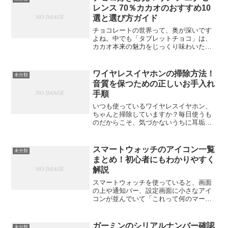
っ！」って経験、あ...
レンス 70％カカオのおすすめ10
選と選び方ガイド
チョコレートの世界って、奥が深いです
よね。中でも「タブレットチョコ」は、
カカオ本来の魅力をじっくり味わいたい
人にぴったりのアイテムです。今回は、
そんなタブレットチョコのおすすめ10選
と、失敗しない選び方のポイントを紹介
ワイヤレスイヤホンの掃除方法！
未分類
します。甘いだけじゃな...
音質を保つための正しいお手入れ
手順
いつも使っているワイヤレスイヤホン、
ちゃんと掃除していますか？毎日使うも
のだからこそ、気づかないうちに耳垢や
ホコリ、汗が溜まりがち。放っておくと
音質の低下や故障の原因になることもあ
るんです。ここでは、イヤホンを長く快
スマートウォッチのアイコン一覧
未分類
適に使うための正しい掃除...
まとめ！初心者にもわかりやすく
解説
スマートウォッチを使っていると、画面
の上や通知バー、設定画面に小さなアイ
コンが並んでいて「これって何のマー
ク？」と感じたことはありませんか？特
に初めて使う人にとっては、ひとつひと
つの意味を理解するだけでも使いやすさ
ガーミンのシリアルナンバー確認
未分類