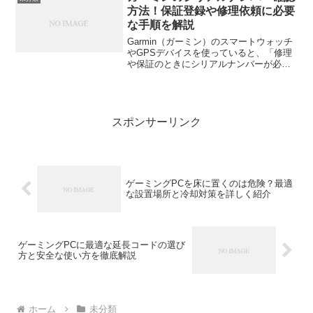
がグッと変わります。この記...
方法！保証登録や修理依頼に必要
な手順を解説
Garmin（ガーミン）のスマートウォッチ
やGPSデバイスを使っていると、「修理
や保証のときにシリアルナンバーが必
要」と聞くことがありますよね。でも、
いざ探そうとすると「どこに書いてある
の？」「アプリから見られるの？」と迷
う方も多いはず。こ...
スポンサーリンク
ゲーミングPCを床に置くのは危険？最適
な設置場所と冷却対策を詳しく紹介
ゲーミングPCに最適な延長コードの選び
方と安全な使い方を徹底解説
ホーム
未分類