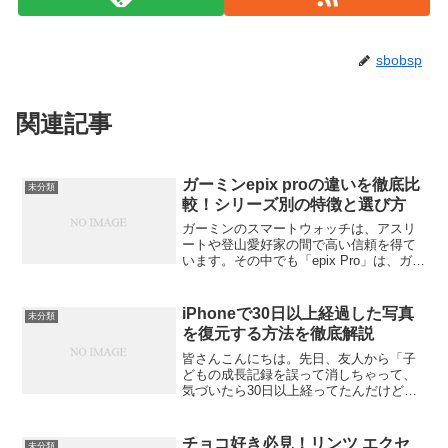
sbobsp
関連記事
ガーミンepix proの違いを徹底比
未分類
較！シリーズ別の特徴と選び方
ガーミンのスマートウォッチは、アスリ
ートや登山愛好家の間で高い信頼を得て
います。その中でも「epix Pro」は、ガー
ミンの中でも特に人気の高いシリーズ。
この記事では、epix Proの特徴やシリーズ
ごとの違い、どんな人に向いているのか
iPhoneで30日以上経過した写真
未分類
をわ...
を復元する方法を徹底解説
皆さんこんにちは。先日、友人から「子
どもの成長記録を誤って消しちゃって、
気づいたら30日以上経ってたんだけど、
もう復元できないのかな？」という相談
を受けました。実はこの悩み、本当に多
くて。iPhoneユーザーなら一度は「あ
チョコ好き必見！リンツ エクセ
未分類