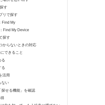
で探す
プリで探す
ind My
ind My Device
て探す
つからないときの対応
めにできること
める
する
ーを活用
らない
で「探せる機能」を確認
心得