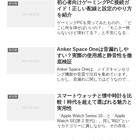
初心者向けゲーミングPC接続ガ
未分類
イド！正しい配線と設定のやり方
を紹介
ゲーミングPCを買ってみたものの、「ど
こに何を挿せばいいの？」「モニター映
らないけど壊れてる？」と不安になる人
は多いです。でも安心してください。接
続と初期設定のポイントさえ押さえれ
ば、初心者でもスムーズにスタートでき
Anker Space Oneは音漏れしや
未分類
ます。この記事では、初め...
すい？実際の使用感と静音性を徹
底検証
Anker Space Oneは、ノイズキャンセリ
ング機能や音質で注目を集めています。
しかし、音漏れに関してはどうなのでし
ょうか？この記事では、実際の使用感を
もとに、「Anker Space Oneは音漏れし
やすいのか？」を徹底検証します。...
スマートウォッチと懐中時計を比
未分類
較！時代を超えて選ばれる魅力と
実用性
「Apple Watch Series 10」と「Apple
Watch SE(第 2 世代)」。同じ“時計”とい
うカテゴリーに属しながら、その存在理
由も、使い手の価値観も、まったく異な
ります。この記事では、時代を超えて愛