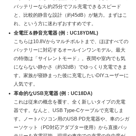
バッテリーなら約25分でフル充電できるスピード
と、比較的静音な設計（約45dB）が魅力。まずはこ
れ、という方に迷わずおすすめです。
全電圧＆静音充電器 (例：UC18YDML)
こちらは10.8Vからマルチボルトまで、ほぼすべての
バッテリーに対応するオールインワンモデル。最大
の特徴は「サイレントモード」。夜間や室内でも気
にならない静かさ（約32dB）でゆっくり充電できま
す。家族が寝静まった後に充電したいDIYユーザーに
人気です。
革命的なUSB充電器 (例：UC18DA)
これは従来の概念を覆す、全く新しいタイプの充電
器です。なんと、USB Type-Cケーブルで充電しま
す。ノートパソコン用のUSB PD充電器や、車のシガ
ーソケット（PD対応アダプター使用）から直接バッ
テリーを充電可能。現場や車内での充電の自由度が