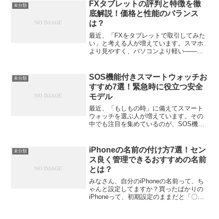
される懐中時計の魅...
FXタブレットの評判と特徴を徹
未分類
底解説！価格と性能のバランス
は？
最近、「FXをタブレットで取引してみた
い」と考える人が増えています。スマホ
より見やすく、パソコンより軽い——そ
んな絶妙な立ち位置のタブレットは、実
際のところどれほど使えるのか？この記
事では、FXタブレットの評判や特徴、選
SOS機能付きスマートウォッチお
未分類
び方のポイントまで、...
すすめ7選！緊急時に役立つ安全
モデル
最近、「もしもの時」に備えてスマート
ウォッチを選ぶ人が増えています。その
中でも注目を集めているのが、SOS機能
付きスマートウォッチ。転倒や事故、体
調急変など、予期せぬトラブルに遭った
とき、手首のデバイス一つで助けを呼べ
iPhoneの名前の付け方7選！セン
未分類
るという安心感は、数字...
ス良く管理できるおすすめの名前
とは？
みなさん、自分のiPhoneの名前って、ち
ゃんと設定してますか？買ったばかりの
iPhoneって、初期設定のままだと「〇〇
のiPhone」ってなってますよね。別にそ
のままでも使えるから、そのままにして