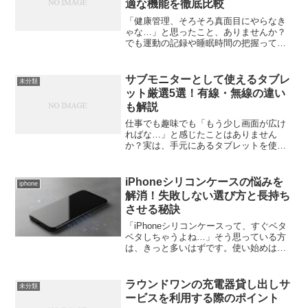
適な機能を徹底比較
「健康管理、そろそろ真面目にやらなき
ゃな…」と思ったこと、ありませんか？
でも運動の記録や睡眠時間の把握って、
意外と面倒なんですよね。そんなときに
頼りになるのが、Fitbit（フィットビッ
ト）です。スマートウォッチの中でも、
サブモニターとして使えるタブレ
未分類
健康管理に特化した...
ット厳選5選！有線・無線の違い
も解説
仕事でも趣味でも「もう少し画面が広け
ればな…」と感じたことはありません
か？実は、手元にあるタブレットを使え
ば、PCのサブモニターとして簡単に作業
領域を増やすことができます。今回は、
有線・無線の違いを踏まえつつ、サブモ
iPhoneシリコンケースの悩みを
iphone
ニター化にぴったりなおす...
解消！失敗しない選び方と長持ち
させる秘訣
「iPhoneシリコンケースって、すぐベタ
ベタしちゃうよね…」そう思っている方
は、きっと多いはずです。使い始めは滑
らかで手に心地よくフィットするのに、
数ヶ月経つと手垢が目立ったり、ポケッ
トから出し入れしにくくなったり。せっ
ラウンドワンの充電器貸し出しサ
未分類
かくのお気に入りの...
ービスを利用する際のポイント