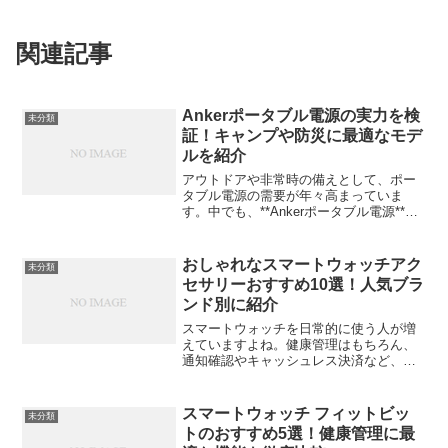
関連記事
Ankerポータブル電源の実力を検
未分類
証！キャンプや防災に最適なモデ
ルを紹介
アウトドアや非常時の備えとして、ポー
タブル電源の需要が年々高まっていま
す。中でも、**Ankerポータブル電源**は
その信頼性と高性能から多くのユーザー
に支持されており、キャンプや防災シー
ンに最適な選択肢となっています。今回
おしゃれなスマートウォッチアク
未分類
は、Ankerの...
セサリーおすすめ10選！人気ブラ
ンド別に紹介
スマートウォッチを日常的に使う人が増
えていますよね。健康管理はもちろん、
通知確認やキャッシュレス決済など、生
活に欠かせない存在になりつつありま
す。でも、せっかく身につけるなら「お
しゃれさ」もこだわりたいところ。今回
スマートウォッチ フィットビッ
未分類
は、人気ブランド別におすす...
トのおすすめ5選！健康管理に最