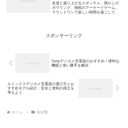
友達と盛り上がるスポッチャ、懐かしの
ボウリング、熱戦のアーケードゲーム。
ラウンドワンで楽しい時間を過ごしてい
ると、ふと気づくのがスマホの電池残
量。あと少しだけ遊びたい、でもスマホ
の電池が心配…。そんな経験、ありませ
んか？スマートフォンは今や...
スポンサーリンク
Sonyデジカメ充電器のおすすめ！便利な
機能と使い勝手を解説
ルミックスデジカメ充電器の選び方とお
すすめモデル紹介：安全と便利の両立を
考えよう
ホーム
未分類