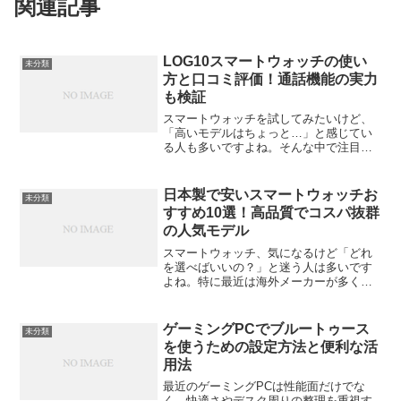
関連記事
LOG10スマートウォッチの使い
未分類
方と口コミ評価！通話機能の実力
も検証
スマートウォッチを試してみたいけど、
「高いモデルはちょっと…」と感じてい
る人も多いですよね。そんな中で注目さ
れているのが、超低価格で登場した
LOG10スマートウォッチ。1000円台とい
う価格ながら、歩数計・心拍数測定・通
日本製で安いスマートウォッチお
未分類
知機能などを搭載し...
すすめ10選！高品質でコスパ抜群
の人気モデル
スマートウォッチ、気になるけど「どれ
を選べばいいの？」と迷う人は多いです
よね。特に最近は海外メーカーが多く、
「日本製で安いスマートウォッチってあ
るの？」という声もよく聞きます。実は
あります。しかも、安くても品質がしっ
ゲーミングPCでブルートゥース
未分類
かりしていて、日常使いに...
を使うための設定方法と便利な活
用法
最近のゲーミングPCは性能面だけでな
く、快適さやデスク周りの整理を重視す