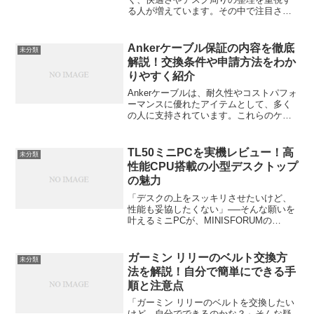
る人が増えています。その中で注目され
ているのが「Bluetooth（ブルートゥー
ス）」の活用です。ワイヤレスマウスや
ヘッドセット、コントローラーなどをケ
Ankerケーブル保証の内容を徹底
未分類
ーブルレスで使え...
解説！交換条件や申請方法をわか
りやすく紹介
Ankerケーブルは、耐久性やコストパフォ
ーマンスに優れたアイテムとして、多く
の人に支持されています。これらのケー
ブルを購入する際に気になるのが、万が
一故障した場合の保証についてです。特
に、保証内容や交換条件、申請方法につ
TL50ミニPCを実機レビュー！高
未分類
いては事前に知って...
性能CPU搭載の小型デスクトップ
の魅力
「デスクの上をスッキリさせたいけど、
性能も妥協したくない」──そんな願いを
叶えるミニPCが、MINISFORUMの
「TL50」です。手のひらサイズなのに、
インテル第11世代Intel Core i5-1135G7を
搭載。今回はこのTL50を...
ガーミン リリーのベルト交換方
未分類
法を解説！自分で簡単にできる手
順と注意点
「ガーミン リリーのベルトを交換したい
けど、自分でできるのかな？」そんな疑