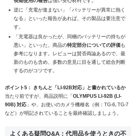
長期使用の報告
は強い安心材料です。
逆に「充電が進まない」「バッテリーが異常に熱く
なる」といった報告があれば、その製品は要注意で
す。
「充電器は良かったが、同梱のバッテリーの持ちが
悪い」といった、商品の
特定部分についての評価
も
参考になります。レビューは賛否両論あるので、最
新のものも含め、多数の意見に目を通して総合判断
するのがコツです。
ポイント5： きちんと「LI-92B対応」と書かれているか
当たり前ですが、商品説明に「
OLYMPUS LI-92B (LI-
90B) 対応
」や、お使いのカメラ機種名（例：TG-6, TG-7
など）が明記されていることを最終確認しましょう。
よくある疑問Q&A：代用品を使うときの不