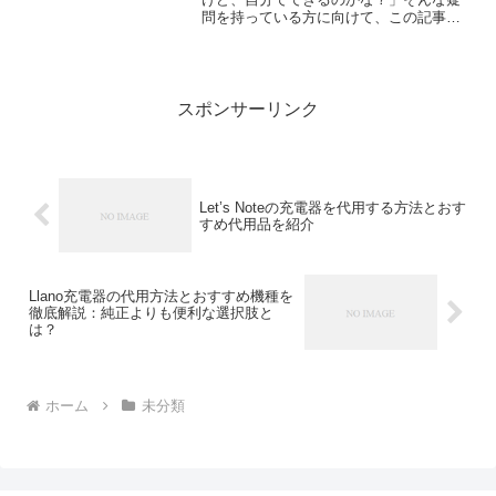
問を持っている方に向けて、この記事で
は**Garmin Lily（ガーミン リリー）**の
ベルト交換方法をわかりやすく紹介しま
す。実は、Lilyのベルトはちょっと特殊...
スポンサーリンク
Let’s Noteの充電器を代用する方法とおす
すめ代用品を紹介
Llano充電器の代用方法とおすすめ機種を
徹底解説：純正よりも便利な選択肢と
は？
ホーム
未分類