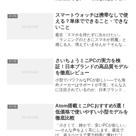
います。スマホやパソコンに比べて、タ
ブレットは画面が大きく操作しやすい反
面、設定画面や手順に迷うこともありま
スマートウォッチは携帯なしで使
未分類
すよね。この記事では、初...
える？単体でできること・できな
いこと
最近「スマホを持たずに出かけたい」
「ランニングのときにスマホが邪魔」と
感じる人、増えていませんか？そんなと
き気になるのが、「スマートウォッチは
携帯なしでも使えるの？」という疑問で
す。実は、スマートウォッチの中にはス
さいちょうミニPCの実力を検
未分類
マホがなくてもある程度使え...
証！日本ブランドの高品質モデル
を徹底レビュー
小型でパワフルなPCが欲しい──でも海
外メーカーはサポートが不安。そんな人
に注目されているのが、日本ブランドの
ミニPCだ。その中でも話題を集めている
のが「さいちょうミニPC」。手のひらサ
イズながらも高い性能と品質を誇り、仕
Atom搭載ミニPCおすすめ5選！
未分類
事にも趣味にも頼れ...
低価格で使いやすい小型モデルを
徹底比較
「小さくて、静かで、安いPCが欲しい」
──そんな声をよく耳にします。最近で
は、省スペースで電力効率に優れた“ミニ