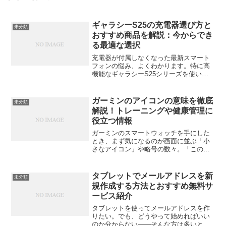
ギャラシーS25の充電器選び方と
未分類
おすすめ商品を解説：今からでき
る最適な選択
充電器が付属しなくなった最新スマート
フォンの悩み、よくわかります。特に高
機能なギャラシーS25シリーズを使いこ
なしたいなら、充電環境の整備は欠かせ
ません。この記事では、「手持ちの充電
器は使えるのか？」「最速充電を実現す
ガーミンのアイコンの意味を徹底
未分類
るには？」という根本的...
解説！トレーニングや健康管理に
役立つ情報
ガーミンのスマートウォッチを手にした
とき、まず気になるのが画面に並ぶ「小
さなアイコン」や略号の数々。「このマ
ークは何？」「バッテリー？GPS？心
拍？」と最初は戸惑う人も多いはずで
す。でも、これらのアイコンやデータの
タブレットでメールアドレスを新
未分類
意味を理解すると、ガーミン...
規作成する方法とおすすめ無料サ
ービス紹介
タブレットを使ってメールアドレスを作
りたい。でも、どうやって始めればいい
のか分からない——そんな方は多いと思