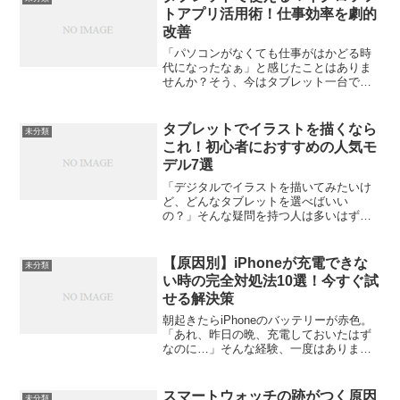
トアプリ活用術！仕事効率を劇的
改善
「パソコンがなくても仕事がはかどる時
代になったなぁ」と感じたことはありま
せんか？そう、今はタブレット一台で、
ほとんどの業務が完結します。その中心
にあるのが「マイクロソフトアプリ」の
存在です。WordやExcel、PowerPointと
タブレットでイラストを描くなら
未分類
いった...
これ！初心者におすすめの人気モ
デル7選
「デジタルでイラストを描いてみたいけ
ど、どんなタブレットを選べばいい
の？」そんな疑問を持つ人は多いはずで
す。最近は、ペン対応のタブレットが増
えていて、紙に描くような感覚でデジタ
ル制作が楽しめる時代になりました。こ
【原因別】iPhoneが充電できな
未分類
こでは、これから始める人でも...
い時の完全対処法10選！今すぐ試
せる解決策
朝起きたらiPhoneのバッテリーが赤色。
「あれ、昨日の晩、充電しておいたはず
なのに…」そんな経験、一度はあります
よね。僕も何度かやらかしていて、特に
出かけようと思った朝にこれが起こる
と、かなり焦ります。しかも、いざ充電
スマートウォッチの跡がつく原因
未分類