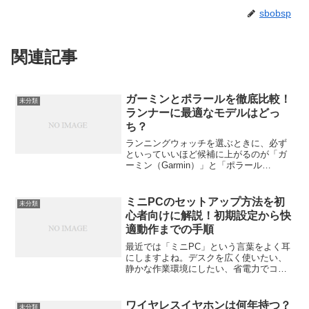
sbobsp
関連記事
ガーミンとポラールを徹底比較！
未分類
ランナーに最適なモデルはどっ
ち？
ランニングウォッチを選ぶときに、必ず
といっていいほど候補に上がるのが「ガ
ーミン（Garmin）」と「ポラール
（Polar）」。どちらも世界的な人気ブラ
ンドで、GPS精度や心拍数の測定、トレ
ーニング管理など、ランナーに欠かせな
ミニPCのセットアップ方法を初
未分類
い機能を数多く備...
心者向けに解説！初期設定から快
適動作までの手順
最近では「ミニPC」という言葉をよく耳
にしますよね。デスクを広く使いたい、
静かな作業環境にしたい、省電力でコン
パクトなPCが欲しい。そんなニーズから
注目を集めているのがこの小型パソコン
です。でも、いざ購入してみると「どう
ワイヤレスイヤホンは何年持つ？
未分類