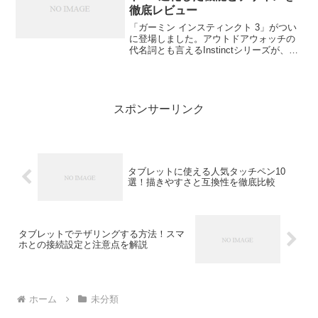
徹底レビュー
「ガーミン インスティンクト 3」がつい
に登場しました。アウトドアウォッチの
代名詞とも言えるInstinctシリーズが、こ
れまでの“タフさ”に加えて、日常使いにも
フィットするデザインと機能を手に入れ
ています。この記事では、最新モデルの
進化ポ...
スポンサーリンク
タブレットに使える人気タッチペン10
選！描きやすさと互換性を徹底比較
タブレットでテザリングする方法！スマ
ホとの接続設定と注意点を解説
ホーム
未分類