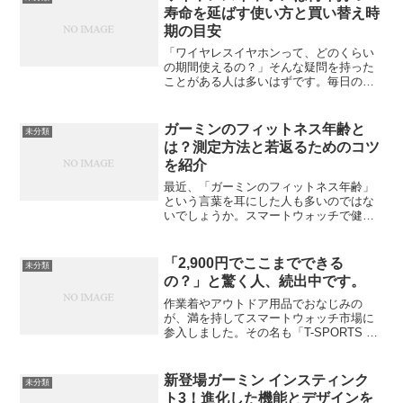
やってセットアップす...
寿命を延ばす使い方と買い替え時
期の目安
「ワイヤレスイヤホンって、どのくらい
の期間使えるの？」そんな疑問を持った
ことがある人は多いはずです。毎日のよ
うに音楽や動画、通話に使うアイテムだ
からこそ、寿命の目安や長持ちさせるコ
ツは気になりますよね。この記事では、
ガーミンのフィットネス年齢と
未分類
ワイヤレスイヤホンの寿命...
は？測定方法と若返るためのコツ
を紹介
最近、「ガーミンのフィットネス年齢」
という言葉を耳にした人も多いのではな
いでしょうか。スマートウォッチで健康
管理をする人が増えるなか、「実年齢よ
り若い」と表示されると嬉しいもの。で
も、そもそもフィットネス年齢とは何を
「2,900円でここまでできる
未分類
意味し、どうやって測って...
の？」と驚く人、続出中です。
作業着やアウトドア用品でおなじみの
が、満を持してスマートウォッチ市場に
参入しました。その名も「T-SPORTS ス
マートウォッチ」。価格はなんと驚きの
2,900円（税込）。最近、SNSでも「買っ
てみたけど想像以上」「通知だけ確認で
新登場ガーミン インスティンク
未分類
きれば十分...
ト3！進化した機能とデザインを