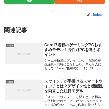
sbobsp
関連記事
Core i7搭載のゲーミングPCおす
未分類
すめモデル！高性能PCを選ぶポ
イント
ゲームを快適にプレイしたい。配信や動
画編集も同時にこなしたい。そんな人に
とって「Core i7搭載のゲーミングPC」は
心強い味方です。この記事では、Core i7
を中心としたゲーミングPCの選び方と、
実際におすすめできるモデルをわかりや
スウォッチが手掛けるスマートウ
未分類
すく...
ォッチとは？デザイン性と機能性
を両立した注目モデル
「スマートウォッチ」と聞くと、多機能
で便利だけれど、どこか“デジタルガジェ
ット感”が強い──そんな印象を持つ人も多
いのではないでしょうか。けれど、あの