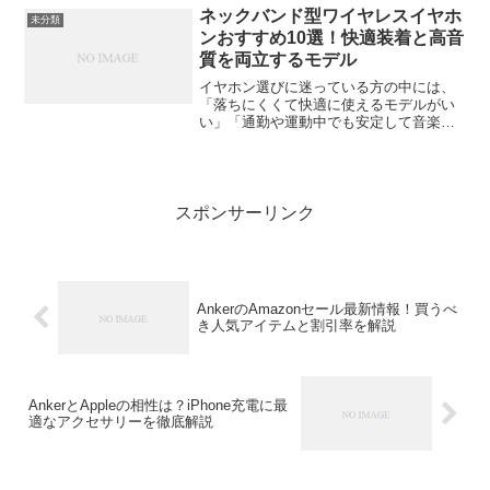
が登場してから、状況はかなり変わって
ネックバンド型ワイヤレスイヤホ
未分類
きています...
ンおすすめ10選！快適装着と高音
質を両立するモデル
イヤホン選びに迷っている方の中には、
「落ちにくくて快適に使えるモデルがい
い」「通勤や運動中でも安定して音楽を
楽しみたい」と感じている人も多いので
はないでしょうか。そんな方におすすめ
なのが“ネックバンド型ワイヤレスイヤホ
ン”です。首にかけるタ...
スポンサーリンク
AnkerのAmazonセール最新情報！買うべ
き人気アイテムと割引率を解説
AnkerとAppleの相性は？iPhone充電に最
適なアクセサリーを徹底解説