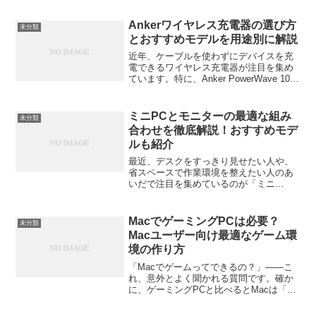
スイスの人気時計ブランド「Swatch（ス
ウォッチ）」が作るスマートウォッチ
Ankerワイヤレス充電器の選び方
未分類
は、少し違いま...
とおすすめモデルを用途別に解説
近年、ケーブルを使わずにデバイスを充
電できるワイヤレス充電器が注目を集め
ています。特に、Anker PowerWave 10
Stand（アンカー）というブランドは、高
品質で手頃な価格の充電器を提供してお
り、多くのユーザーに支持されていま
ミニPCとモニターの最適な組み
未分類
す...
合わせを徹底解説！おすすめモデ
ルも紹介
最近、デスクをすっきり見せたい人や、
省スペースで作業環境を整えたい人のあ
いだで注目を集めているのが「ミニ
PC」。「小さいのに性能は大丈夫？」
「どんなモニターを選べばいいの？」と
いった疑問を持つ人も多いのではないで
MacでゲーミングPCは必要？
未分類
しょうか。この記事では、ミニ...
Macユーザー向け最適なゲーム環
境の作り方
「Macでゲームってできるの？」——こ
れ、意外とよく聞かれる質問です。確か
に、ゲーミングPCと比べるとMacは「ゲ
ーム向きではない」と言われがち。でも
実際のところ、Appleシリコン搭載のMac