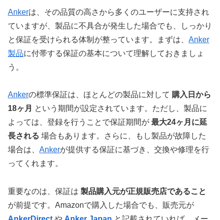
Anker
は、その品質の高さから多くのユーザーに支持され
ていますが、製品に不具合が発生した場合でも、しっかり
と保証を受けられる体制が整っています。まずは、
Anker
製品
に付帯する保証の基本について理解しておきましょ
う。
Anker
の標準保証は、ほとんどの製品に対して
購入日から
18ヶ月
という期間が設定されています。ただし、製品に
よっては、登録を行うことで保証期間が
最大24ヶ月に延
長される
場合もあります。さらに、もし製品が故障した
場合は、
Anker
が提供する保証に基づき、交換や修理を行
ってくれます。
重要なのは、保証は
製品購入元が正規販売店であること
が前提です。Amazonで購入した場合でも、販売元が
AnkerDirect
や
Anker Japan
と記載されていれば、メー