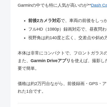
Garminの中でも特に人気が高いのが**
Dash C
前後2カメラ対応
で、車両の前後をしっ
フルHD（1080p）録画対応で、昼夜問
視野角は約140度と広く、交差点や斜め
本体は非常にコンパクトで、フロントガラス
また、
Garmin Driveアプリ
を使えば、撮影し
要で簡単。
価格は約2万円台ながら、前後録画・GPS・
れた1台です。