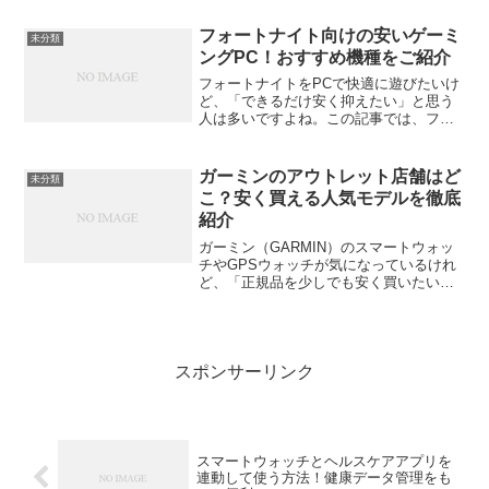
乗り換え特典、中古市場の活用、賢い機
種選びまで、今日から使える具体的なノ
フォートナイト向けの安いゲーミ
未分類
ウハウを徹底...
ングPC！おすすめ機種をご紹介
フォートナイトをPCで快適に遊びたいけ
ど、「できるだけ安く抑えたい」と思う
人は多いですよね。この記事では、フォ
ートナイトをしっかり動かせる安いゲー
ミングPCの選び方や、具体的なおすすめ
モデルをわかりやすく紹介します。パー
ガーミンのアウトレット店舗はど
未分類
ツの知識がなくても理...
こ？安く買える人気モデルを徹底
紹介
ガーミン（GARMIN）のスマートウォッ
チやGPSウォッチが気になっているけれ
ど、「正規品を少しでも安く買いたい」
「アウトレット店舗って実際どこにある
の？」という人は多いと思います。今回
は、ガーミンをお得に購入できるアウト
レット店舗や直営店...
スポンサーリンク
スマートウォッチとヘルスケアアプリを
連動して使う方法！健康データ管理をも