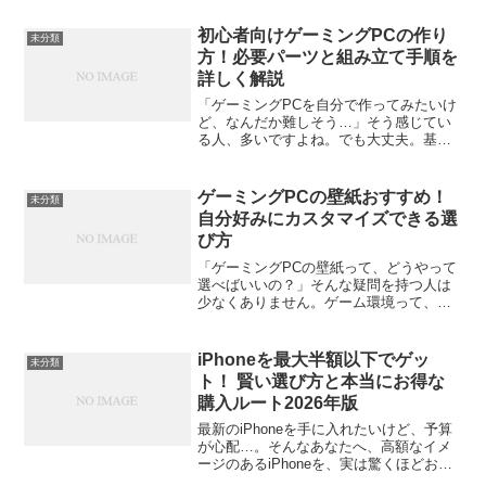
ーの誤操作」に困った経験、ありません
か？便利なはずの機能が、日常では意外
初心者向けゲーミングPCの作り
未分類
と厄介。この記事では、ワ...
方！必要パーツと組み立て手順を
詳しく解説
「ゲーミングPCを自分で作ってみたいけ
ど、なんだか難しそう…」そう感じてい
る人、多いですよね。でも大丈夫。基本
の流れとパーツの意味をしっかり理解す
れば、初めてでも組み立てられます。こ
の記事では、初心者が安心して挑戦でき
ゲーミングPCの壁紙おすすめ！
未分類
るゲーミングPCの作り...
自分好みにカスタマイズできる選
び方
「ゲーミングPCの壁紙って、どうやって
選べばいいの？」そんな疑問を持つ人は
少なくありません。ゲーム環境って、性
能だけじゃなく“見た目”も大切ですよね。
壁紙ひとつでデスク全体の雰囲気がガラ
ッと変わります。この記事では、解像度
iPhoneを最大半額以下でゲッ
未分類
やスタイル、使いや...
ト！ 賢い選び方と本当にお得な
購入ルート2026年版
最新のiPhoneを手に入れたいけど、予算
が心配…。そんなあなたへ、高額なイメ
ージのあるiPhoneを、実は驚くほどお得
に購入する方法があります。キャリアの