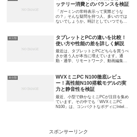
できないし、な...
ッテリー消費とのバランスを検証
「ガーミンの常時表示って実際どうな
の？」そんな疑問を持つ人、多いのでは
ないでしょうか。時計としていつでも時
間が見えるのは魅力的。でも「バッテリ
ーが減る」と聞くと、ちょっと不安にも
なりますよね。この記事では、ガーミン
タブレットとPCの違いを比較！
未分類
の常時表示（Always-...
使い方や性能の差を詳しく解説
最近は、タブレットとPCどちらを買うべ
きか迷う人が本当に増えています。通
勤・通学、リモートワーク、動画編集、
イラスト制作など、使い方によって「最
適な1台」は変わるもの。今回は、両者の
違いをわかりやすく掘り下げながら、あ
WVXミニPC N100徹底レビュ
未分類
なたに合う選び方を一緒...
ー！高性能N100搭載モデルの実
力と静音性を検証
最近、小型で静かなミニPCが注目を集め
ています。その中でも「WVXミニPC
N100」は、コンパクトなボディにIntel
N100の最新省電力CPU「N100」を搭載
し、静音性と性能を両立したモデルとし
て話題です。この記事では、実際に調べ
た...
スポンサーリンク