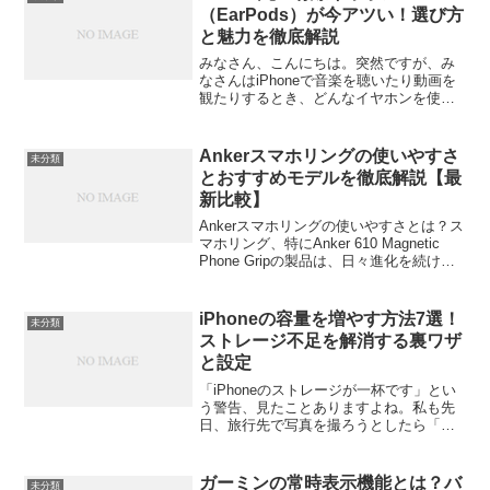
（EarPods）が今アツい！選び方
と魅力を徹底解説
みなさん、こんにちは。突然ですが、み
なさんはiPhoneで音楽を聴いたり動画を
観たりするとき、どんなイヤホンを使っ
ていますか？最近はAirPodsをはじめとす
る完全ワイヤレスイヤホンが主流ですよ
ね。僕もAirPods Proを愛用しているん...
Ankerスマホリングの使いやすさ
未分類
とおすすめモデルを徹底解説【最
新比較】
Ankerスマホリングの使いやすさとは？ス
マホリング、特にAnker 610 Magnetic
Phone Gripの製品は、日々進化を続ける
スマートフォンアクセサリーの中で、特
に便利で役立つアイテムとして注目を集
めています。スマホを使うと...
iPhoneの容量を増やす方法7選！
未分類
ストレージ不足を解消する裏ワザ
と設定
「iPhoneのストレージが一杯です」とい
う警告、見たことありますよね。私も先
日、旅行先で写真を撮ろうとしたら「容
量不足で保存できません」と出てきて、
めちゃくちゃ焦りました。新しいアプリ
も入れられないし、iOSのアップデートも
ガーミンの常時表示機能とは？バ
未分類