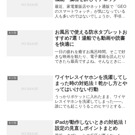
最近、家電量販店やネット通販で「GEO
のスマートウォッチ」が気になっている
人も多いのではないでしょうか。手頃な
価格で健康管理や通知機能を搭載してい
ると聞くと、「本当に使えるの？」「ど
んな違いがあるの？」と気になるところ
お風呂で使える防水タブレットお
未分類
ですよね。この記事では...
すすめ7選！湯船でも動画や読書
を快適に
一日の疲れを癒すお風呂時間。そこで好
きな映画を観たり、電子書籍を読んだり
できたら最高ですよね。そんなときに活
躍するのが「防水タブレット」です。最
近ではIPX7〜IPX8といった高い防水性能
を備えたモデルが増え、湯船でも安心し
ワイヤレスイヤホンを洗濯してし
未分類
て使えるようにな...
まった時の対処法！乾かし方とや
ってはいけない行動
うっかりポケットに入れたまま、ワイヤ
レスイヤホンを洗濯してしまった――。
誰にでも起こりうるこのヒヤリとする瞬
間。焦って電源を入れたくなる気持ちは
よく分かりますが、その一手が命取りに
なることもあります。この記事では、洗
iPadが動作しないときの対処法！
未分類
濯してしまったワイヤレス...
設定の見直しポイントまとめ