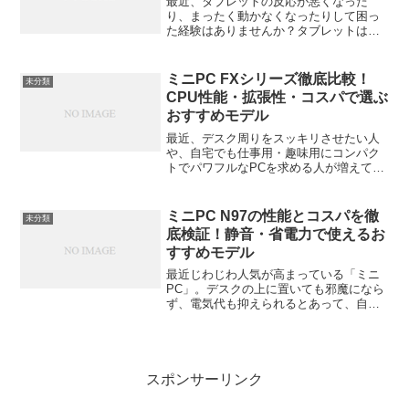
最近、タブレットの反応が悪くなった
り、まったく動かなくなったりして困っ
た経験はありませんか？タブレットはス
マホよりも使用時間が長く、アプリやデ
ータを多く抱えやすい分、動作不良の原
因も多様です。でも慌てなくて大丈夫。
ミニPC FXシリーズ徹底比較！
未分類
この記事では、そんな「この...
CPU性能・拡張性・コスパで選ぶ
おすすめモデル
最近、デスク周りをスッキリさせたい人
や、自宅でも仕事用・趣味用にコンパク
トでパワフルなPCを求める人が増えてい
ます。その中でも注目を集めているのが
「ミニPC FXシリーズ」と呼ばれる小型
PC群。この記事では、CPU性能・拡張
ミニPC N97の性能とコスパを徹
未分類
性・コストパフォ...
底検証！静音・省電力で使えるお
すすめモデル
最近じわじわ人気が高まっている「ミニ
PC」。デスクの上に置いても邪魔になら
ず、電気代も抑えられるとあって、自宅
でもオフィスでも注目されています。中
でも、Intelの「Processor N97」を搭載し
たミニPCは、静音性・省電力性・コス
パ...
スポンサーリンク