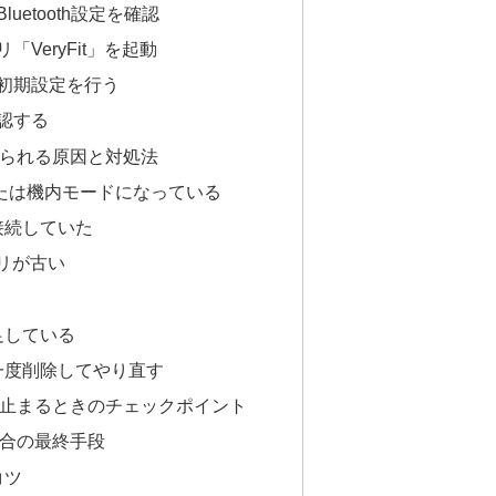
uetooth設定を確認
VeryFit」を起動
初期設定を行う
認する
られる原因と対処法
がオフまたは機内モードになっている
接続していた
プリが古い
足している
を一度削除してやり直す
止まるときのチェックポイント
合の最終手段
コツ