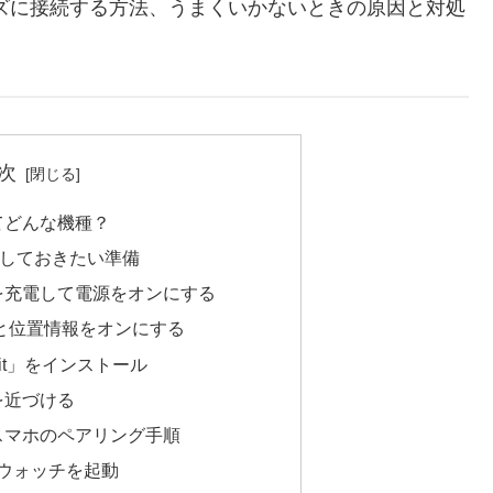
ズに接続する方法、うまくいかないときの原因と対処
次
てどんな機種？
しておきたい準備
チを充電して電源をオンにする
othと位置情報をオンにする
yFit」をインストール
を近づける
スマホのペアリング手順
ウォッチを起動