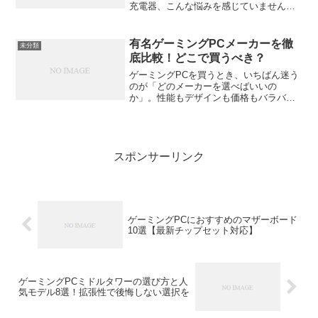
充電器、こんな悩みを感じていません
か？ 「純正の充電器が大きくて重い」
「カフェでMacBookとiPhoneを同時に充
電できない」「新しい充電器を買いたい
有名ゲーミングPCメーカーを徹
未分類
けど、...
底比較！どこで買うべき？
ゲーミングPCを買うとき、いちばん迷う
のが「どのメーカーを選べばいいの
か」。性能もデザインも価格もバラバラ
で、しかも似たような名前が多い。結局
どれが自分に合うの？と思ったことがあ
る人は多いはずです。この記事では、有
名ゲーミングPCメーカーの...
スポンサーリンク
ゲーミングPCにおすすめのマザーボード
10選【最新チップセット対応】
ゲーミングPCミドルタワーの選び方と人
気モデル8選！拡張性で後悔しない選択を