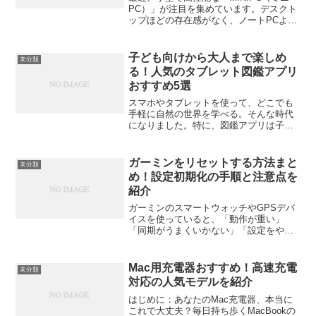
PC）」が注目を集めています。デスクト
ップほどの存在感がなく、ノートPCより
も拡張性が高い。そのバランスの良さか
ら、自宅の作業環境やテレワークのメイ
ン機として選ぶ人が増えてきました。今
子ども向けから大人まで楽しめ
未分類
回は、実際に人気...
る！人気のタブレット図鑑アプリ
おすすめ5選
スマホやタブレットを使って、どこでも
手軽に自然の世界を学べる。そんな時代
になりました。特に、図鑑アプリは子ど
もから大人まで、誰でも楽しみながら学
べる優れたツールです。今回は、子ども
向けから大人まで楽しめる、人気のタブ
ガーミンをリセットする方法まと
未分類
レット図鑑アプリを5つご...
め！設定初期化の手順と注意点を
紹介
ガーミンのスマートウォッチやGPSデバ
イスを使っていると、「動作が重い」
「同期がうまくいかない」「設定をやり
直したい」と感じることがあります。そ
んなときに役立つのが「リセット（初期
化）」です。今回は、ガーミンをリセッ
Mac用充電器おすすめ！高速充電
未分類
トする方法をわかりやすく...
対応の人気モデルを紹介
はじめに：あなたのMac充電器、本当に
これで大丈夫？毎日持ち歩くMacBookの