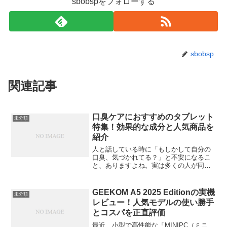
sbobspをフォローする
sbobsp
関連記事
口臭ケアにおすすめのタブレット
未分類
特集！効果的な成分と人気商品を
紹介
人と話している時に「もしかして自分の
口臭、気づかれてる？」と不安になるこ
と、ありますよね。実は多くの人が同じ
悩みを抱えています。そんなとき頼りに
なるのが、手軽に使える「口臭ケアタブ
レット」。コンビニやドラッグストアで
GEEKOM A5 2025 Editionの実機
未分類
も買える身近なアイテムで...
レビュー！人気モデルの使い勝手
とコスパを正直評価
最近、小型で高性能な「MINIPC（ミニ