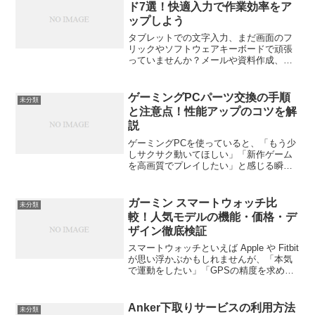
ド7選！快適入力で作業効率をア
ップしよう
タブレットでの文字入力、まだ画面のフ
リックやソフトウェアキーボードで頑張
っていませんか？メールや資料作成、ブ
ログ執筆などをするなら、物理キーボー
ドを使うだけで作業効率が格段に上がり
ます。今回は、そんなタブレットユーザ
ゲーミングPCパーツ交換の手順
未分類
ーに向けて、使いやすく人...
と注意点！性能アップのコツを解
説
ゲーミングPCを使っていると、「もう少
しサクサク動いてほしい」「新作ゲーム
を高画質でプレイしたい」と感じる瞬間
がありますよね。そんなときに検討した
いのが「パーツ交換」です。でも、何を
どう交換すればいいのか、どんな注意点
ガーミン スマートウォッチ比
未分類
があるのか。最初の一歩...
較！人気モデルの機能・価格・デ
ザイン徹底検証
スマートウォッチといえば Apple や Fitbit
が思い浮かぶかもしれませんが、「本気
で運動をしたい」「GPSの精度を求めた
い」という人たちの間では、ガーミン
（Garmin）が根強い人気を誇っていま
す。この記事では、ガーミンの代表的
Anker下取りサービスの利用方法
未分類