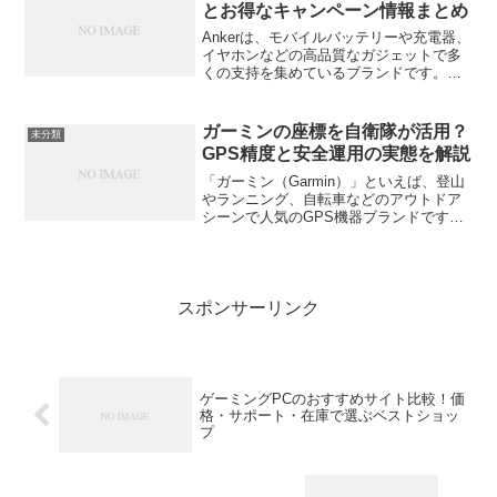
な...
とお得なキャンペーン情報まとめ
Ankerは、モバイルバッテリーや充電器、
イヤホンなどの高品質なガジェットで多
くの支持を集めているブランドです。そ
んなAnkerの製品を新しく購入したいけれ
ど、古い製品をどうしたらいいか迷うこ
とってありませんか？実は、Ankerには下
ガーミンの座標を自衛隊が活用？
未分類
取りサ...
GPS精度と安全運用の実態を解説
「ガーミン（Garmin）」といえば、登山
やランニング、自転車などのアウトドア
シーンで人気のGPS機器ブランドですよ
ね。でも最近、「自衛隊でもガーミンが
使われているらしい」という話を耳にし
たことはありませんか？実際のところ、
自衛隊がどのよう...
スポンサーリンク
ゲーミングPCのおすすめサイト比較！価
格・サポート・在庫で選ぶベストショッ
プ