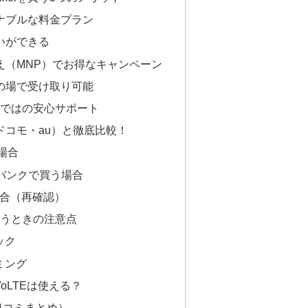
ズナブルな料金プラン
払いができる
換え（MNP）でお得なキャンペーン
その場で受け取り可能
ならではの安心サポート
・ドコモ・au）と徹底比較！
う場合
バンクで買う場合
場合（再確認）
を買うときの注意点
ック
ミング
oLTEは使える？
口コミまとめ）