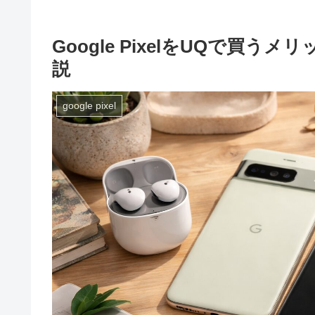
Google PixelをUQで買
説
google pixel