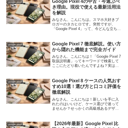
Google Pixel 4の中古・今選ぶべ
google pixel
き理由。現役で使える最新活用法
を解説
みなさん、こんにちは。スマホ大好きブ
ロガーのタカヒロです。突然ですが、
「Google Pixel 4」って、今どんな立ち位
置のスマホかご存じですか？発売から時
間が経ったこの機種。「今さらPixel
4？」って思うかもしれません。でも、中
Google Pixel 7 徹底解説。使い方
google pixel
古市...
から隠れた機能まで完全ガイド
みなさん、こんにちは！「Google Pixel 7
取扱説明書」ってキーワードで検索して
ここにたどり着いたんですよね？実はそ
れ、めちゃくちゃ正解なんです。なぜか
って？Pixel 7って、箱から出してすぐ使
えるのはもちろんだけど、実は「こん...
Google Pixel 8 ケースの人気おす
google pixel
すめ10選！選び方と口コミ評価を
徹底解説
みなさん、こんにちは！新しいを手に入
れたのはいいけど、ケース選びで迷って
ませんか？せっかくの高級感あるデザイ
ンを活かしたい、でも落下や傷からはし
っかり守りたい…そんなジレンマ、すご
くわかります。Pixel 8って、背面が光沢
【2026年最新】Google Pixel 比
google pixel
ガラスでとっても...