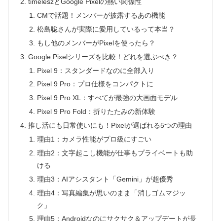
timeleszとGoogle Pixelの熱い関係性
CMで話題！メンバーが披露するあの機能
松島聡さんが実際に愛用しているって本当？
もし他のメンバーがPixelを使ったら？
Google Pixelシリーズを比較！どれを選ぶべき？
Pixel 9：スタンダードなのに全部入り
Pixel 9 Pro：プロ仕様をコンパクトに
Pixel 9 Pro XL：すべてが最強の大画面モデル
Pixel 9 Pro Fold：折りたたみの新体験
推し活にも日常使いにも！Pixelが選ばれる5つの理由
理由1：カメラ性能がプロ級にすごい
理由2：文字起こし機能が仕事もプライベートも助
ける
理由3：AIアシスタント「Gemini」が超優秀
理由4：写真編集が思いのまま「消しゴムマジッ
ク」
理由5：Androidなのにサクサク＆アップデートが長