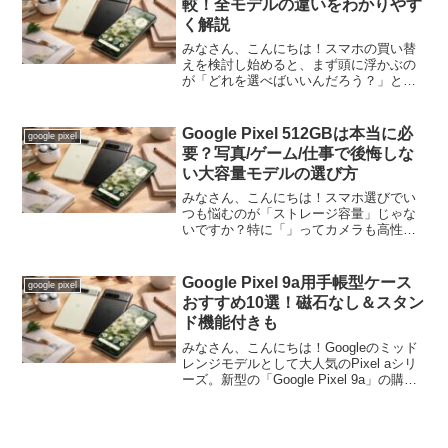
較！全モデルの違いをわかりやす
く解説
みなさん、こんにちは！スマホの買い替
えを検討し始めると、まず頭に浮かぶの
が「どれを選べばいいんだろう？」とい
う悩みじゃないでしょうか。特には、こ
こ数年でラインナップが一気に増えまし
たよね。「Pro」に「XL」、「a」シリー
Google Pixel 512GBは本当に必
google pixel
ズに「Fold」…...
要？写真/ゲーム/仕事で後悔しな
い大容量モデルの選び方
みなさん、こんにちは！スマホ選びでい
つも悩むのが「ストレージ容量」じゃな
いですか？特に「」ってカメラも高性能
だし、長く使いたいからこそ、「512GB
って必要かな？でも足りなくなったら嫌
だな…」ってジレンマ、すごくわかりま
Google Pixel 9a用手帳型ケース
google pixel
す。実際、私も「写真...
おすすめ10選！磁石なし＆スタン
ド機能付きも
みなさん、こんにちは！Googleのミッド
レンジモデルとして大人気のPixel aシリ
ーズ。新型の「Google Pixel 9a」の購入
を検討している方、あるいはもう予約し
ちゃったよ！って方も多いんじゃないで
しょうか。新しいスマホを買った...