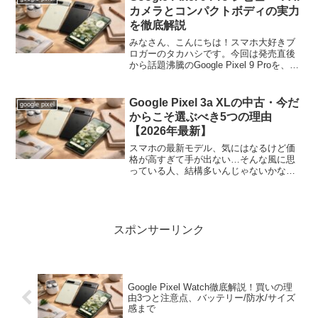
けお...
カメラとコンパクトボディの実力
を徹底解説
みなさん、こんにちは！スマホ大好きブ
ロガーのタカハシです。今回は発売直後
から話題沸騰のGoogle Pixel 9 Proを、が
っつりレビューしていきます。「Pixel 8
Proと何が違うの？」「iPhone 15 Proと
迷ってるんだけ...
Google Pixel 3a XLの中古・今だ
google pixel
からこそ選ぶべき5つの理由
【2026年最新】
スマホの最新モデル、気にはなるけど価
格が高すぎて手が出ない…そんな風に思
っている人、結構多いんじゃないかな。
特に最近のフラッグシップ機は軽く10万
円を超えるのが当たり前。確かに性能は
すごいけど、そこまで求めてないんだよ
な…というのが本音だっ...
スポンサーリンク
Google Pixel Watch徹底解説！買いの理
由3つと注意点、バッテリー/防水/サイズ
感まで