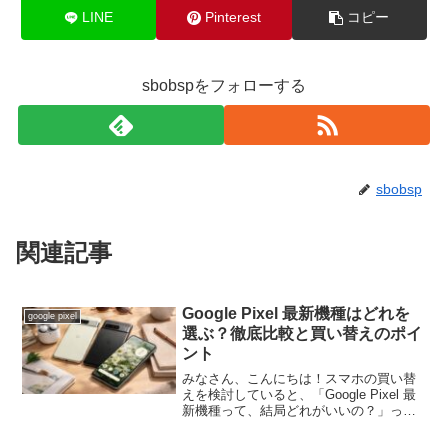
LINE
Pinterest
コピー
sbobspをフォローする
sbobsp
関連記事
Google Pixel 最新機種はどれを
google pixel
選ぶ？徹底比較と買い替えのポイ
ント
みなさん、こんにちは！スマホの買い替
えを検討していると、「Google Pixel 最
新機種って、結局どれがいいの？」って
迷いますよね。私も最近、長年使ってい
たiPhoneからの乗り換えを考え始めて、