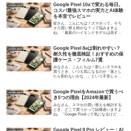
Pixelシリーズを調べまくったクチです...
Google Pixel 10aで変わる毎日。
google pixel
コスパ最強スマホの実力とAI体験
を本音でレビュー
皆さん、こんにちは！スマホって、そろ
そろ買い替え時かな？って悩みますよ
ね。「最新のハイエンドモデルは高すぎ
る…」「でも、安いやつはカメラや動作
が心配…」「せっかく買うなら長く使い
たい！」そんなモヤモヤを抱えているあ
Google Pixel 8aは割れやすい？
google pixel
なたに、ぜひチェックしてほ...
耐久性を徹底検証！おすすめの保
護ケース・フィルム7選
みなさん、こんにちは！新しいスマホを
買うとき、いつも気になるのが「落とし
たら割れないかな…」という不安じゃな
いですか？特に今回ピックアップする
は、「割れやすい」なんてウワサもチラ
ホラ聞こえてきます。せっかく買ったス
Google PixelをAmazonで買うべ
google pixel
マホ、できればキレイなまま...
き5つの理由【2024年最新】
みなさん、スマホの買い替えを検討する
とき、どこで買うかって結構迷いますよ
ね。「Google Pixelって気になるけど、ド
コモやソフトバンクで契約するのが普通
なのかな？」「Amazonでも売ってるって
聞いたけど、なんか不安…」「できるだ
Google Pixel 9 Pro レビュー：AI
google pixel