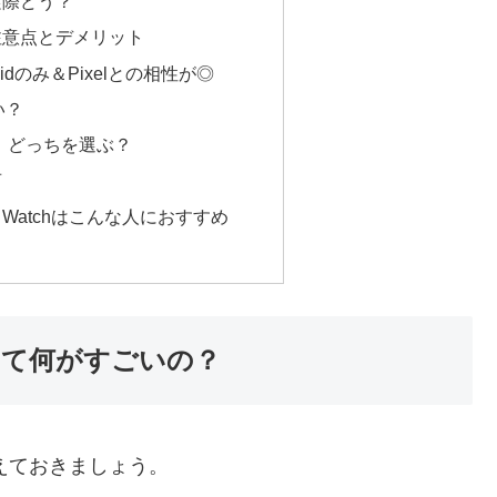
実際どう？
注意点とデメリット
idのみ＆Pixelとの相性が◎
い？
、どっちを選ぶ？
声
xel Watchはこんな人におすすめ
tchって何がすごいの？
押さえておきましょう。