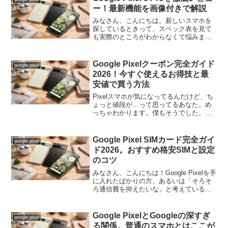
ー！最新機能を画像付きで解説
みなさん、こんにちは。新しいスマホを
探しているときって、スペック表を見て
も実際のところがわからなくて悩みます
よね。「カメラがすごいって聞くけど、
本当にキレイなの？」「バッテリーは一
日持つの？」「AI機能って実際便利な
Google Pixelクーポン完全ガイド
google pixel
の？」——そんな疑問、め...
2026！今すぐ使えるお得技と最
安値で買う方法
Pixelスマホが気になってるんだけど、ち
ょっと値段が…って思ってるあなた。め
っちゃわかります。僕もそうでした。で
も実は、Google Pixelって正しい買い方を
知ってるかどうかで、支払う金額がまる
で変わってくるスマホなんです。公式ス
Google Pixel SIMカード完全ガイ
google pixel
トア...
ド2026。おすすめ格安SIMと設定
のコツ
みなさん、こんにちは！Google Pixelを手
に入れたばかりの方、あるいは「そろそ
ろ通信費を抑えたいな」と考えている
方、ようこそ。実はPixelって、SIMカー
ドの選び方次第でスマホの使い勝手が大
きく変わるって知ってました？今回は
Google PixelとGoogleの深すぎ
google pixel
「Go...
る関係。普通のスマホとはここが