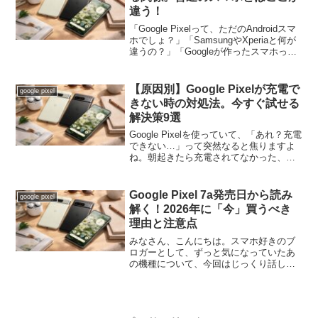
違う！
「Google Pixelって、ただのAndroidスマ
ホでしょ？」「SamsungやXperiaと何が
違うの？」「Googleが作ったスマホって
聞くけど、具体的に何がいいの？」こん
な疑問を持っていませんか？実はGoogle
Pixel、他...
【原因別】Google Pixelが充電で
google pixel
きない時の対処法。今すぐ試せる
解決策9選
Google Pixelを使っていて、「あれ？充電
できない…」って突然なると焦りますよ
ね。朝起きたら充電されてなかった、ケ
ーブルを挿したはずなのに数字が増えな
い、充電マークは出るけどなんか遅い…
そんな経験、実は多くのPixelユーザーが
Google Pixel 7a発売日から読み
google pixel
して...
解く！2026年に「今」買うべき
理由と注意点
みなさん、こんにちは。スマホ好きのブ
ロガーとして、ずっと気になっていたあ
の機種について、今回はじっくり話して
みようと思います。そう、Google Pixel
7aです。この記事を開いてくれたという
ことは、もしかしたら「Pixel 7aって、...