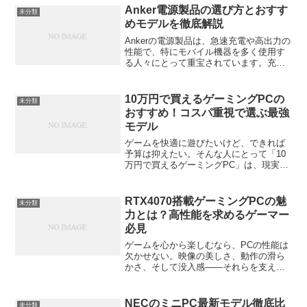
がる感じがするよね。空の色だったり、
Anker電源製品の選び方とおすす
未分類
透き通った海の色だ...
めモデルを徹底解説
Ankerの電源製品は、急速充電や高出力の
性能で、特にモバイル機器を多く使用す
る人々にとって重宝されています。充電
器やモバイルバッテリー、電源タップな
ど、Ankerの製品にはさまざまな選択肢が
ありますが、どれを選べば自分の使用目
10万円で買えるゲーミングPCの
未分類
的に最適なの...
おすすめ！コスパ重視で選ぶ最強
モデル
ゲームを快適に遊びたいけど、できれば
予算は抑えたい。そんな人にとって「10
万円で買えるゲーミングPC」は、現実的
で魅力的な選択肢だ。この記事では、実
際に10万円前後で購入できるコスパ重視
のゲーミングPCを、選び方や注意点も含
RTX4070搭載ゲーミングPCの魅
未分類
めて詳しく紹介し...
力とは？高性能を求めるゲーマー
必見
ゲームを心から楽しむなら、PCの性能は
欠かせない。映像の美しさ、動作の滑ら
かさ、そして没入感——それらを支える
のがGPUだ。今回は、その中でも注目を
集めている「RTX4070搭載ゲーミング
PC」の魅力を、わかりやすく掘り下げて
NECのミニPC最新モデル徹底比
未分類