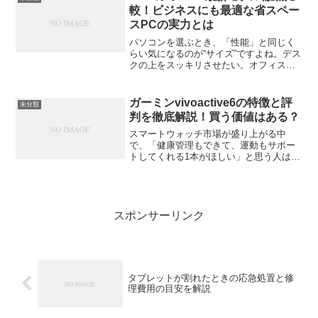
いこう。RTX...
較！ビジネスにも最適な省スペー
スPCの実力とは
パソコンを選ぶとき、「性能」と同じく
らい気になるのが“サイズ”ですよね。デス
クの上をスッキリさせたい。オフィスで
も省スペースで効率的に作業したい。そ
んなニーズに応えるのが、NECのミニPC
シリーズです。この記事では、最新モデ
ガーミンvivoactive6の特徴と評
未分類
ルの特徴や性能、...
判を徹底解説！買う価値はある？
スマートウォッチ市場が盛り上がる中
で、「健康管理もできて、運動もサポー
トしてくれる1本がほしい」と思う人は多
いでしょう。そんなニーズに応えるよう
に登場したのが、**ガーミン vivoactive
6（ビボアクティブ6）**です。2025年4...
スポンサーリンク
タブレットが割れたときの応急処置と修
理費用の目安を解説