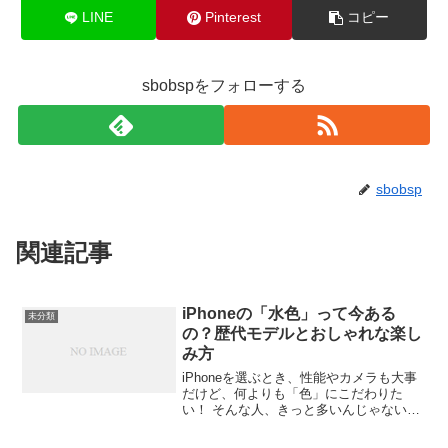
LINE
Pinterest
コピー
sbobspをフォローする
sbobsp
関連記事
iPhoneの「水色」って今ある
未分類
の？歴代モデルとおしゃれな楽し
み方
iPhoneを選ぶとき、性能やカメラも大事
だけど、何よりも「色」にこだわりた
い！ そんな人、きっと多いんじゃないか
な。特に「水色」って言葉、なんだか響
きが爽やかで、見ているだけで気分が上