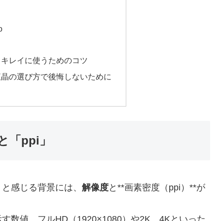
o
くキレイに使うためのコツ
液晶の選び方で後悔しないために
「ppi」
」と感じる背景には、
解像度
と**画素密度（ppi）**が
値。フルHD（1920×1080）や2K、4Kといった