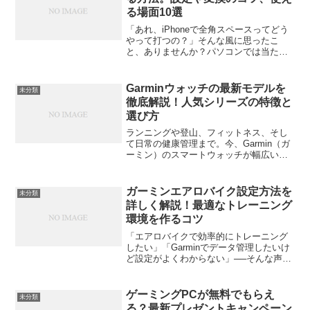
る場面10選
「あれ、iPhoneで全角スペースってどう
やって打つの？」そんな風に思ったこ
と、ありませんか？パソコンでは当たり
前のように使っている「全角の空白」。
でも、iPhoneのキーボードに向かうと、
なんだか思うように入力できなくて困っ
Garminウォッチの最新モデルを
未分類
ちゃいますよね...
徹底解説！人気シリーズの特徴と
選び方
ランニングや登山、フィットネス、そし
て日常の健康管理まで。今、Garmin（ガ
ーミン）のスマートウォッチが幅広い層
から注目を集めています。この記事で
は、2025年最新のGarminウォッチをピッ
クアップし、それぞれのシリーズの特徴
ガーミンエアロバイク設定方法を
未分類
や選び方の...
詳しく解説！最適なトレーニング
環境を作るコツ
「エアロバイクで効率的にトレーニング
したい」「Garminでデータ管理したいけ
ど設定がよくわからない」──そんな声、
実はとても多いんです。エアロバイクは
天候に左右されず、自宅で有酸素運動が
できる便利なトレーニング機器。でも
ゲーミングPCが無料でもらえ
未分類
Garmin（ガー...
る？最新プレゼントキャンペーン