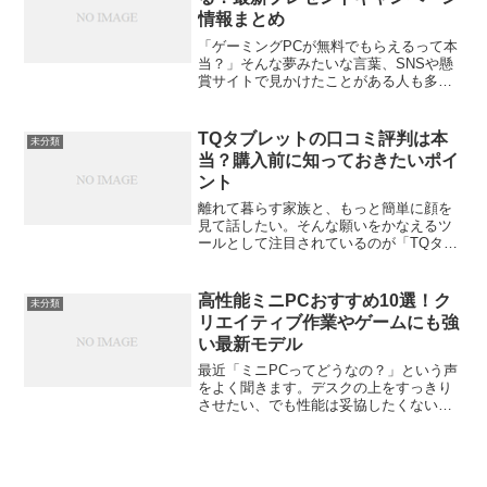
情報まとめ
「ゲーミングPCが無料でもらえるって本
当？」そんな夢みたいな言葉、SNSや懸
賞サイトで見かけたことがある人も多い
はず。この記事では、実際にどんなキャ
ンペーンが行われているのか、信頼でき
る企画の見分け方、そして応募時の注意
TQタブレットの口コミ評判は本
未分類
点までをまるっと解説...
当？購入前に知っておきたいポイ
ント
離れて暮らす家族と、もっと簡単に顔を
見て話したい。そんな願いをかなえるツ
ールとして注目されているのが「TQタブ
レット」です。「でも、実際の口コミ評
判はどうなの？」「本当に使いやすい
の？」と気になる人も多いでしょう。こ
高性能ミニPCおすすめ10選！ク
未分類
の記事では、TQタブレッ...
リエイティブ作業やゲームにも強
い最新モデル
最近「ミニPCってどうなの？」という声
をよく聞きます。デスクの上をすっきり
させたい、でも性能は妥協したくない。
そんな人たちの間で、いま“高性能ミニ
PC”が注目されています。この記事では、
最新の技術を詰め込んだおすすめモデル
を紹介しながら、選...