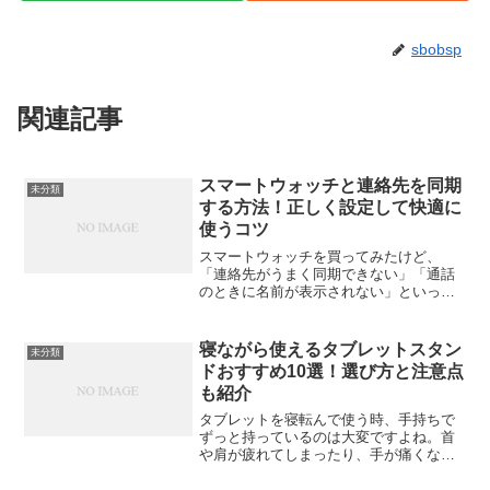
sbobsp
関連記事
スマートウォッチと連絡先を同期
未分類
する方法！正しく設定して快適に
使うコツ
スマートウォッチを買ってみたけど、
「連絡先がうまく同期できない」「通話
のときに名前が表示されない」といった
経験、ありませんか？実は、連絡先の同
期はスマートウォッチを快適に使うため
の“最初の関門”です。ここをしっかり設定
寝ながら使えるタブレットスタン
未分類
しておくことで、着信時...
ドおすすめ10選！選び方と注意点
も紹介
タブレットを寝転んで使う時、手持ちで
ずっと持っているのは大変ですよね。首
や肩が疲れてしまったり、手が痛くなっ
たりして、長時間使い続けることが難し
いこともあります。そんな時に活躍する