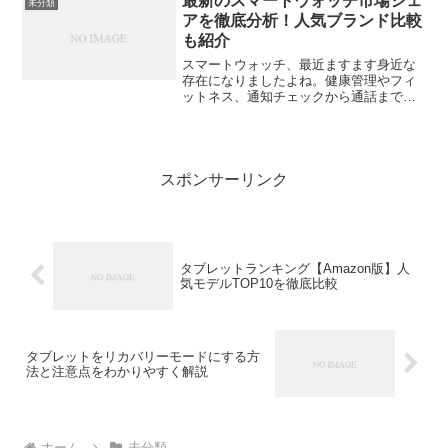
最新のスマートウォッチ市場シェ
未分類
記事では、実際の使用...
アを徹底分析！人気ブランド比較
も紹介
スマートウォッチ、最近ますます身近な
存在になりましたよね。健康管理やフィ
ットネス、通知チェックから通話まで、
手元で何でもできる便利なデバイスとし
て、もはや生活の一部になっている人も
多いはず。では、いま世界ではどんなブ
ランドが人気で、どんな機...
スポンサーリンク
タブレットランキング【Amazon版】人
気モデルTOP10を徹底比較
タブレットをリカバリーモードにする方
法と注意点をわかりやすく解説
ホーム
未分類