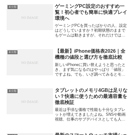
のが「寝ながら使えるタブレットスタン
ゲーミングPC設定のおすすめ一
未分類
ド」です。これがあれば、...
覧！初心者でも簡単に快適プレイ
環境へ
ゲーミングPCを買ったばかりの人、設定
はどうしていますか？初期状態のままで
もゲームは動きますが、それだけではせ
っかくの性能を活かしきれません。ちょ
っとした設定を整えるだけで、フレーム
レートが安定したり、操作の反応が速く
【最新】iPhone価格表2026｜全
未分類
なったり、体感がまるで...
機種の値段と選び方を徹底比較
新しいiPhoneに買い替えようと思ったと
き、まず気になるのはやっぱり「値段」
ですよね。でも、いざ調べてみるとモデ
ルが多すぎて「どれが自分に合ってるの
か分からない…」ってなりがち。しかも
「実質0円」とか「〇円割引」とか、販売
タブレットのメモリ4GBは足りな
未分類
方法によって表示...
い？快適に使うための最適容量を
徹底検証
最近は手頃な価格で性能も十分なタブレ
ットが増えてきましたよね。SNSや動画
視聴、仕事のサブデバイスとしても人気
です。でも、購入を検討しているときに
「メモリ4GBって足りるの？」と気にな
る人も多いのではないでしょうか。この