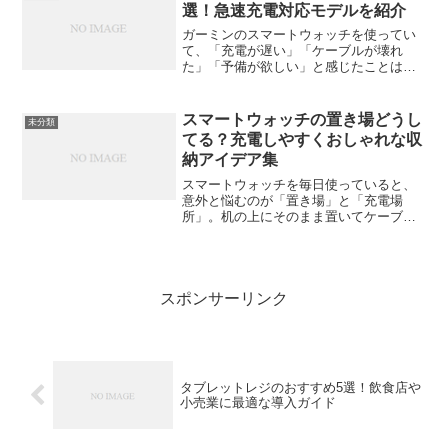
知...
選！急速充電対応モデルを紹介
ガーミンのスマートウォッチを使ってい
て、「充電が遅い」「ケーブルが壊れ
た」「予備が欲しい」と感じたことはあ
りませんか？そんなあなたに向けて、今
回はガーミン時計の充電器の選び方と、
おすすめの充電器を5つ厳選して紹介しま
スマートウォッチの置き場どうし
未分類
す。純正品と互換品、それ...
てる？充電しやすくおしゃれな収
納アイデア集
スマートウォッチを毎日使っていると、
意外と悩むのが「置き場」と「充電場
所」。机の上にそのまま置いてケーブル
が絡まったり、気づいたら充電を忘れて
いたり。小さなことですが、地味にスト
レスになりますよね。今回は、スマート
ウォッチを“置きやすくて充...
スポンサーリンク
タブレットレジのおすすめ5選！飲食店や
小売業に最適な導入ガイド