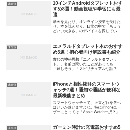
が、実際どんな特徴があるのか、どのモ
10インチAndroidタブレットおす
未分類
デルを...
すめ8選！動画視聴や学習にも最
適
動画を見たり、オンライン授業を受けた
り、本を読んだり。日常の中で「ちょう
どいい大きさ」のデバイスを探している
なら、10インチのAndroidタブレットが最
有力候補です。スマホより見やすく、ノ
ートパソコンより軽くて手軽。そんなバ
エメラルドタブレット本のおすす
未分類
ランスの良さが...
め5選！初心者向け解説書も紹介
古代の神秘思想「エメラルドタブレッ
ト」。名前は聞いたことがあっても、
「難しそう」「スピリチュアルな話？」
と感じる人も多いかもしれません。でも
実は、哲学や心理学、自己成長のヒント
として読める奥深い教えが詰まっている
iPhoneと相性抜群のスマートウ
未分類
んです。この記事では、エメラ...
ォッチ7選！通知や通話が便利な
最新機能まとめ
スマートウォッチって、正直どれを選べ
ばいいか迷いますよね。特にiPhoneユー
ザーにとっては「Apple Watch一択？」と
思われがちですが、実はほかにも相性の
良いモデルがいくつもあるんです。この
記事では、iPhoneと連携しやすく、通
ガーミン時計の充電器おすすめ5
未分類