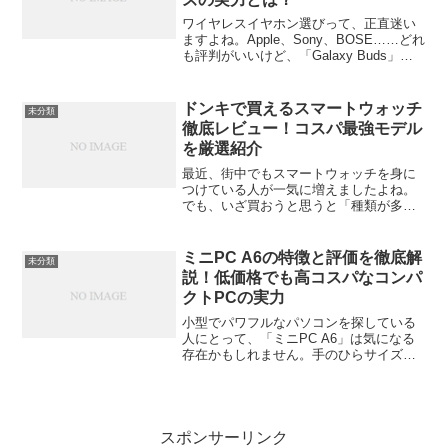
ワイヤレスイヤホン選びって、正直迷い
ますよね。Apple、Sony、BOSE……どれ
も評判がいいけど、「Galaxy Buds」シ
リーズも気になる。そこで今回は、サム
スンのワイヤレスイヤホンを実際の性能
や特徴をもとに、徹底的にレビューして
ドンキで買えるスマートウォッチ
未分類
い...
徹底レビュー！コスパ最強モデル
を厳選紹介
最近、街中でもスマートウォッチを身に
つけている人が一気に増えましたよね。
でも、いざ買おうと思うと「種類が多す
ぎてどれを選べばいいのかわからない」
「値段が高くて手が出ない」と感じる人
も多いはず。そんなとき頼りになるの
ミニPC A6の特徴と評価を徹底解
未分類
が、あのディスカウントスト...
説！低価格でも高コスパなコンパ
クトPCの実力
小型でパワフルなパソコンを探している
人にとって、「ミニPC A6」は気になる
存在かもしれません。手のひらサイズの
ボディに高性能なCPUを搭載し、仕事か
ら趣味まで幅広く使えると話題のモデル
です。この記事では、そんなミニPC A6
の特徴や実際の...
スポンサーリンク