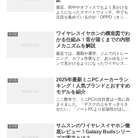
最近、街中やオフィスでもよく見かける
ようになったスマートウォッチ。中でも
注目を集めているのが「OPPO（オッ
ポ）」のスマートウォッチです。手ごろ
な価格帯からハイエンドモデルまでそろ
っていて、初めてのスマートウォッチと
ワイヤレスイヤホンの構造図でわ
未分類
して選ぶ人も増えています...
かる仕組み！音が届くまでの内部
メカニズムを解説
最近では、通勤や通学、ジムでのトレー
ニング、カフェ作業など、あらゆるシー
ンで見かけるようになったワイヤレスイ
ヤホン。ケーブルがない快適さに加え、
音質やノイズキャンセリング性能の進化
も著しいですよね。でも、「あの小さな
2025年最新ミニPCメーカーラン
未分類
イヤホンの中で、いったい...
キング！人気ブランドとおすすめ
モデルを紹介
ここ数年で、ミニPCの注目度は一気に高
まりました。「デスクの上をすっきりさ
せたい」「ノートPCより拡張性がほし
い」「リビングで静かに使いたい」──そ
んなニーズに応えて、各メーカーが多彩
なモデルを展開しています。この記事で
サムスンのワイヤレスイヤホン徹
未分類
は、2025年の最新...
底レビュー！Galaxy Budsシリー
ズの実力とは？