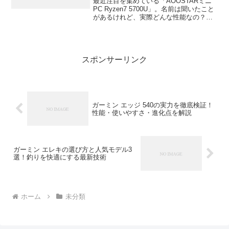
最近注目を集めている「AOOSTARミニ
PC Ryzen7 5700U」。名前は聞いたこと
があるけれど、実際どんな性能なの？静
音って本当？と気になる人も多いのでは
ないでしょうか。この記事では、Ryzen7
5700Uを搭載したAOOSTAR...
スポンサーリンク
ガーミン エッジ 540の実力を徹底検証！
性能・使いやすさ・進化点を解説
ガーミン エレキの選び方と人気モデル3
選！釣りを快適にする最新技術
ホーム
未分類