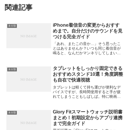
関連記事
iPhone着信音の変更からおすす
未分類
めまで。自分だけのサウンドを見
つける完全ガイド
「あれ、またこの音か…」そう思ったこ
とはありませんか？いつも同じ着信音が
鳴ると、なんだかマンネリしてしまいま
すよね。でも大丈夫、の着信音は自由自
在に変えられるんです。この記事では、
基本の変更方法からオリジナル着信音の
タブレットをしっかり固定できる
未分類
作り方、さらにはおすすめ...
おすすめスタンド10選！角度調整
も自在で快適視聴
タブレットは軽くて持ち運びが便利なデ
バイスですが、長時間使用すると手が疲
れてしまうこともしばしば。特に映画を
観る時や動画を作るとき、テレワーク中
などに「もう少し安定してタブレットを
置けたらいいのに」と感じたことがある
Glory Fitスマートウォッチ説明書
未分類
のではないでしょうか。そ...
まとめ！初期設定からアプリ連携
まで完全ガイド