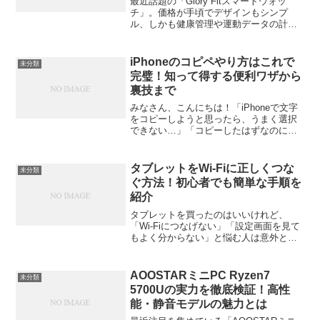
最近話題の「Glory Fitスマートウォッ
チ」。価格が手頃でデザインもシンプ
ル、しかも健康管理や運動データの計測
までできるということで注目を集めてい
ます。でも、いざ箱を開けてみると「ど
うやって設定するの？」「アプリの使い
iPhoneのコピペやり方はこれで
未分類
方がわからない…」...
完璧！知って得する便利ワザから
裏技まで
みなさん、こんにちは！「iPhoneで文字
をコピーしようと思ったら、うまく選択
できない…」「コピーしたはずなのに、
貼り付けようとしたらメニューが出てこ
ない…」「Androidから乗り換えたら、コ
ピペの感覚が違って戸惑う…」こんな経
タブレットをWi-Fiに正しくつな
未分類
験、一度は...
ぐ方法！初心者でも簡単な手順を
紹介
タブレットを買ったのはいいけれど、
「Wi-Fiにつなげない」「設定画面を見て
もよく分からない」と悩む人は意外と多
いですよね。でも安心してください。Wi-
Fi接続は一度覚えてしまえばとても簡単
です。この記事では、初心者でも迷わず
AOOSTARミニPC Ryzen7
未分類
できるように、...
5700Uの実力を徹底検証！高性
能・静音モデルの魅力とは