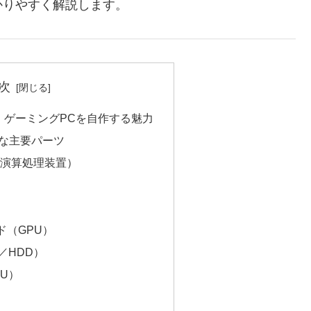
かりやすく解説します。
次
：ゲーミングPCを自作する魅力
要な主要パーツ
5（中央演算処理装置）
ド（GPU）
／HDD）
U）