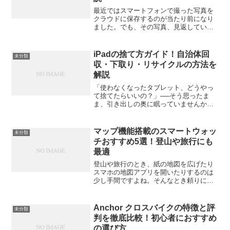
最近ではスマートフォンで撮った写真を
クラウドに保存するのが当たり前になり
ました。でも、その写真、見返していま
すか？気づけば思い出の写真がデジタル
の奥に眠ったまま…。そんなときに便利
なのが「タブレットのフォトフレーム
iPadの捨て方ガイド！自治体回
未分類
化」です。使っていないタブ...
収・下取り・リサイクルの方法を
解説
「使わなくなったタブレット、どうやっ
て捨てたらいいの？」──そう思ったま
ま、引き出しの奥に眠っていませんか？
スマホほど頻繁に買い替えない分、処分
のタイミングや方法が分からない人も多
いはずです。この記事では、タブレット
マップ機能搭載のスマートウォッ
未分類
の正しい捨て方をわかりや...
チおすすめ5選！登山や旅行にも
最適
登山や旅行のとき、紙の地図を広げたり
スマホの地図アプリを開いたりするのは
少し手間ですよね。そんなとき頼りにな
るのが「マップ機能搭載のスマートウォ
ッチ」。腕につけたまま現在地を確認で
き、ルート案内や高度情報もチェックで
Anchor クロスバイクの特徴と評
未分類
きるため、アウトドアや旅...
判を徹底比較！初心者におすすめ
の選び方