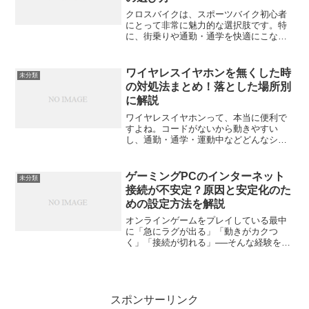
クロスバイクは、スポーツバイク初心者
にとって非常に魅力的な選択肢です。特
に、街乗りや通勤・通学を快適にこなせ
るため、多くの人々に愛されています。
そんな中でも、Anchor RL1 ALTUSは、優
れた性能と日本ならではの細部へのこだ
ワイヤレスイヤホンを無くした時
未分類
わりが特...
の対処法まとめ！落とした場所別
に解説
ワイヤレスイヤホンって、本当に便利で
すよね。コードがないから動きやすい
し、通勤・通学・運動中などどんなシー
ンでも快適。でも、その反面——「気づ
いたら片方がない！」という悲劇を経験
した人も多いはず。今回は、そんな「ワ
ゲーミングPCのインターネット
未分類
イヤレスイヤホンを無くした...
接続が不安定？原因と安定化のた
めの設定方法を解説
オンラインゲームをプレイしている最中
に「急にラグが出る」「動きがカクつ
く」「接続が切れる」──そんな経験をし
たことがある人は多いはずです。せっか
く高性能なゲーミングPCを使っていて
も、インターネット接続が不安定だとそ
の性能を発揮できません。...
スポンサーリンク