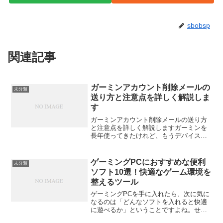
sbobsp
関連記事
ガーミンアカウント削除メールの
未分類
送り方と注意点を詳しく解説しま
す
ガーミンアカウント削除メールの送り方
と注意点を詳しく解説しますガーミンを
長年使ってきたけれど、もうデバイスを
使わなくなった。あるいは、別のアカウ
ントに切り替えたい。そんなときに気に
なるのが「ガーミンアカウントの削除」
ゲーミングPCにおすすめな便利
未分類
です。しかし、実際に削除...
ソフト10選！快適なゲーム環境を
整えるツール
ゲーミングPCを手に入れたら、次に気に
なるのは「どんなソフトを入れると快適
に遊べるか」ということですよね。せっ
かく高性能なパーツを揃えても、環境を