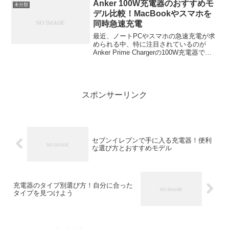
れる存在が「ゲーミングPCラック」。こ
Anker 100W充電器のおすすめモ
未分類
の記事では、省スペース...
デル比較！MacBookやスマホを
同時急速充電
最近、ノートPCやスマホの急速充電が求
められる中、特に注目されているのが
Anker Prime Chargerの100W充電器で
す。特に、MacBookやスマホを同時に充
電したいというニーズが高まっていま
す。この記事では、Anker Pri...
スポンサーリンク
セブンイレブンで手に入る充電器！便利
な選び方とおすすめモデル
充電器のタイプ別選び方！自分に合った
タイプを見つけよう