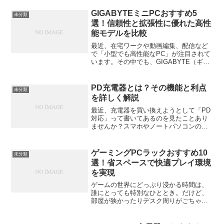
整えるソフトが入っていなければその性
能を十分に引き出せません。今回は、ゲ
GIGABYTEミニPCおすすめ5
未分類
ーミングPCで快適なプ...
選！信頼性と拡張性に優れた高性
能モデルを比較
最近、在宅ワークや動画編集、配信など
で「小型でも高性能なPC」が注目されて
います。その中でも、GIGABYTE（ギガ
バイト）のミニPCは、信頼性と拡張性の
バランスが良いと評判。この記事では、
GIGABYTEの代表的なミニPCシリーズ
PD充電器とは？その機能と利点
未分類
「BRI...
を詳しく解説
最近、充電器を買い換えようとして「PD
対応」って書いてあるのを見たことあり
ませんか？スマホやノートパソコンのス
ペック表にも「USB PD対応」と書かれ
ていることが増えてきましたよね。で
も、これまでの充電器と何が違うの？と
ゲーミングPCラックおすすめ10
未分類
疑問に思っている方も...
選！省スペースで快適プレイ環境
を実現
ゲームの世界にどっぷり浸かる時間は、
誰にとっても特別なひととき。だけど、
部屋が狭かったりデスク周りがごちゃつ
いていたりすると、集中力が削がれてし
まうこともありますよね。そんな時に頼