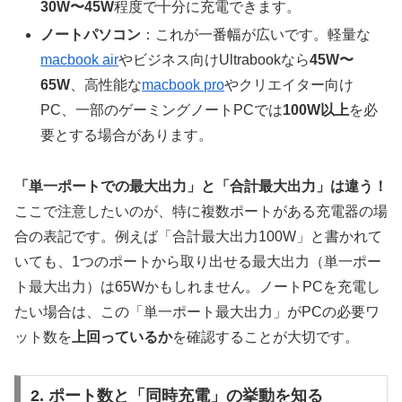
30W〜45W
程度で十分に充電できます。
ノートパソコン
：これが一番幅が広いです。軽量な
macbook air
やビジネス向けUltrabookなら
45W〜
65W
、高性能な
macbook pro
やクリエイター向け
PC、一部のゲーミングノートPCでは
100W以上
を必
要とする場合があります。
「単一ポートでの最大出力」と「合計最大出力」は違う！
ここで注意したいのが、特に複数ポートがある充電器の場
合の表記です。例えば「合計最大出力100W」と書かれて
いても、1つのポートから取り出せる最大出力（単一ポー
ト最大出力）は65Wかもしれません。ノートPCを充電し
たい場合は、この「単一ポート最大出力」がPCの必要ワ
ット数を
上回っているか
を確認することが大切です。
2. ポート数と「同時充電」の挙動を知る