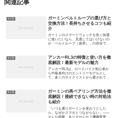
関連記事
ガーミンベルトループの選び方と
未分類
交換方法！長持ちさせるコツも紹
介
ガーミンのスマートウォッチを長く快適
に使いたいなら、見逃してはいけないの
が「ベルトループ（遊革）」の存在で
す。実はこの小さなパーツ、ベルトの先
端を固定し、日常の動きや運動中のズレ
を防ぐ大切な役割を担っています。けれ
アンカーRL3の特徴と使い方を徹
未分類
ども、意外と知られていない...
底解説！最新モデルの魅力
アンカーRL3は、ロードバイク初心者か
ら中級者向けのエントリーモデルとし
て、多くのサイクリストから愛されてい
るバイクです。今回の記事では、アンカ
ーRL3の魅力を余すことなくお伝えし、
特にその特徴や使い方、選ぶ際のポイン
ガーミンの再ペアリング方法を徹
未分類
トについて徹底的に解説...
底解説！接続できない時の対処法
も紹介
「いつも通りガーミンを使おうとした
ら、なぜかスマホとつながらない」——
そんな経験、ありませんか？機種変更や