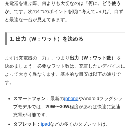
充電器を選ぶ際、何よりも大切なのは「
何に、どう使う
か
」です。次の4つのポイントを順に考えていけば、自ず
と最適な一台が見えてきます。
1. 出力（W：ワット）を決める
まずは充電器の「力」、つまり
出力（W：ワット数）
を
決めましょう。必要なワット数は、充電したいデバイスに
よって大きく異なります。基本的な目安は以下の通りで
す。
スマートフォン
：最新の
iphone
やAndroidフラグシッ
プモデルでは、
20W〜30W
程度があれば快適に急速
充電が可能です。
タブレット
：
ipad
などの多くのタブレットは、