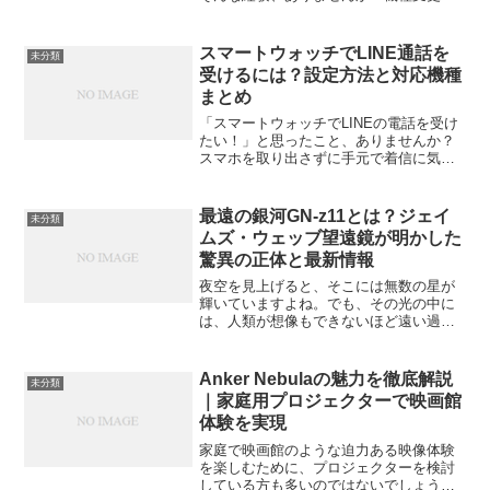
アプリの不具合、Bluetooth の混線など、
原因はいろいろありますが、そんな時に
頼れるのが「再ペアリング」です。この
スマートウォッチでLINE通話を
未分類
記事では、ガー...
受けるには？設定方法と対応機種
まとめ
「スマートウォッチでLINEの電話を受け
たい！」と思ったこと、ありませんか？
スマホを取り出さずに手元で着信に気づ
き、そのまま通話までできたら理想的で
すよね。でも実際のところ、スマートウ
ォッチでLINE通話ができるかどうかは、
最遠の銀河GN-z11とは？ジェイ
未分類
かなり条件が限ら...
ムズ・ウェッブ望遠鏡が明かした
驚異の正体と最新情報
夜空を見上げると、そこには無数の星が
輝いていますよね。でも、その光の中に
は、人類が想像もできないほど遠い過去
から旅をしてきたものがあるのをご存知
でしょうか。今回スポットを当てるの
は、天文学の常識を次々と塗り替えてい
Anker Nebulaの魅力を徹底解説
未分類
る伝説的な銀河「galax...
｜家庭用プロジェクターで映画館
体験を実現
家庭で映画館のような迫力ある映像体験
を楽しむために、プロジェクターを検討
している方も多いのではないでしょう