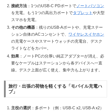
接続方法
：1つのUSB-C PDポートで
ノートパソコン
を充電。もう1つの高出力ポートで
タブレット
や大型
スマホを充電。
その他の機器
：残りのUSB-Aポートや、充電ステー
ション自体のACコンセントで、
ワイヤレスイヤホン
の充電ケースやスマートウォッチの充電台、デスク
ライトなどをカバー。
効果
：ノートPCの分厚い純正アダプターが消え、必
要なケーブルはステーションから各デバイスへ一直
線。デスク上面が広く使え、集中力も上がります。
旅行・出張の荷物を軽くする「モバイル充電ハ
ブ」
主役の選択
：多ポート（例：USB-C x2, USB-A x2）