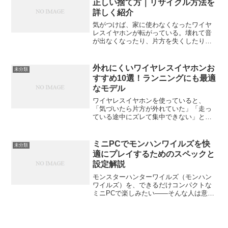
正しい捨て方｜リサイクル方法を
詳しく紹介
気がつけば、家に使わなくなったワイヤ
レスイヤホンが転がっている。壊れて音
が出なくなったり、片方を失くしたり、
バッテリーが持たなくなったり。でも、
「これってどうやって捨てればいい
の？」と悩む人、多いはずです。川崎市
外れにくいワイヤレスイヤホンお
未分類
に住んでいる方なら、なおさら...
すすめ10選！ランニングにも最適
なモデル
ワイヤレスイヤホンを使っていると、
「気づいたら片方が外れていた」「走っ
ている途中にズレて集中できない」とい
った経験はありませんか？特にランニン
グやトレーニングの最中は、動きが大き
くなるためイヤホンが耳から落ちやすく
ミニPCでモンハンワイルズを快
未分類
なります。この記事では、外...
適にプレイするためのスペックと
設定解説
モンスターハンターワイルズ（モンハン
ワイルズ）を、できるだけコンパクトな
ミニPCで楽しみたい——そんな人は意外
と多いと思います。最近は小型でも高性
能なPCが増え、デスクの上やテレビの横
に置いても邪魔にならないのが魅力で
す。でも、「小さいのに...