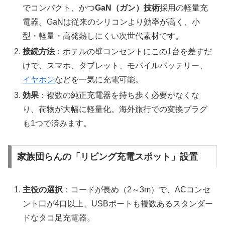
でコンパクト、かつ
GaN（ガン）技術
採用の軽量充
電器。GaNは従来のシリコンより効率が高く、小
型・軽量・高発熱しにくい次世代素材です。
接続方法
：ホテルの壁コンセントにこの1台を差すだ
けで、スマホ、タブレット、モバイルバッテリー、
イヤホン
などを一気に充電可能。
効果
：複数の純正充電器を持ち歩く必要がなくな
り、荷物が大幅に軽量化。海外旅行での変換プラグ
も1つで済みます。
家族団らんの「リビング充電スポット」設置
主役の選択
：コードが長め（2～3m）で、ACコンセ
ント口が4口以上、USBポートも複数あるスタンダー
ドなタコ足充電器。