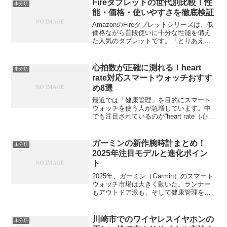
Fireタブレットの世代別比較！性
未分類
能・価格・使いやすさを徹底検証
AmazonのFireタブレットシリーズは、低
価格ながら普段使いに十分な性能を備え
た人気のタブレットです。「とりあえず
動画や電子書籍を楽しみたい」「パソコ
ン代わりに軽作業をしたい」といったニ
ーズに応えるラインナップが揃ってお
心拍数が正確に測れる！heart
未分類
り、世代を重ねる...
rate対応スマートウォッチおすす
め8選
最近では「健康管理」を目的にスマート
ウォッチを使う人が急増しています。中
でも注目されているのが“heart rate（心拍
数）”を測る機能。運動中や睡眠時の心拍
データを記録することで、自分の体調の
変化やコンディションを把握しやすくな
ガーミンの新作腕時計まとめ！
未分類
ります。...
2025年注目モデルと進化ポイン
ト
2025年、ガーミン（Garmin）のスマート
ウォッチ市場は大きく動いた。ランナー
もアウトドア派も、そして健康管理を重
視する人も、それぞれの目的に合わせた
新モデルが次々と登場している。この記
事では、今年注目の新作モデルと、ガー
川崎市でのワイヤレスイヤホンの
未分類
ミンがこの一年...