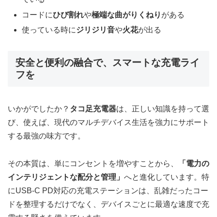
コードに
ひび割れ
や
極端な曲がりくねり
がある
使っている時に
ジリジリ音
や
火花
が出る
安全と便利の融合で、スマートな充電ライ
フを
いかがでしたか？
タコ足充電器
は、正しい知識を持って選
び、使えば、現代のマルチデバイス生活を強力にサポート
する最強の味方です。
その本質は、単にコンセントを増やすことから、
「電力の
インテリジェントな配分と管理」
へと進化しています。特
にUSB-C PD対応の充電ステーションは、乱雑だったコー
ドを整理するだけでなく、デバイスごとに最適な速度で充