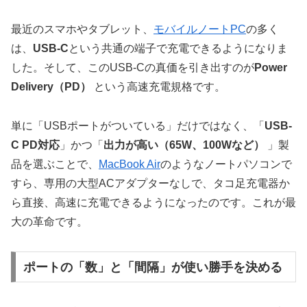
最近のスマホやタブレット、
モバイルノートPC
の多く
は、
USB-C
という共通の端子で充電できるようになりま
した。そして、このUSB-Cの真価を引き出すのが
Power
Delivery（PD）
という高速充電規格です。
単に「USBポートがついている」だけではなく、「
USB-
C PD対応
」かつ「
出力が高い（65W、100Wなど）
」製
品を選ぶことで、
MacBook Air
のようなノートパソコンで
すら、専用の大型ACアダプターなしで、タコ足充電器か
ら直接、高速に充電できるようになったのです。これが最
大の革命です。
ポートの「数」と「間隔」が使い勝手を決める