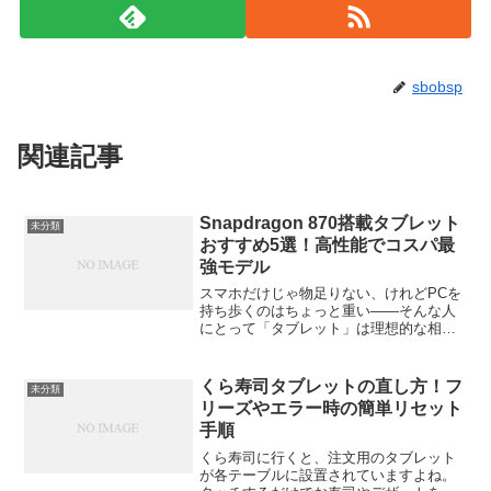
sbobsp
関連記事
Snapdragon 870搭載タブレット
未分類
おすすめ5選！高性能でコスパ最
強モデル
スマホだけじゃ物足りない、けれどPCを
持ち歩くのはちょっと重い——そんな人
にとって「タブレット」は理想的な相棒
ですよね。中でも近年注目を集めている
のが、Snapdragon 870搭載タブレット。
高性能なのに価格は控えめ、まさに「コ
くら寿司タブレットの直し方！フ
未分類
スパ最強...
リーズやエラー時の簡単リセット
手順
くら寿司に行くと、注文用のタブレット
が各テーブルに設置されていますよね。