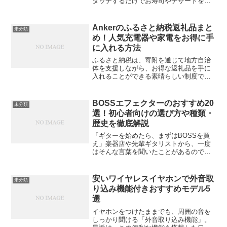
タッチするだけでお寿司やデザートを頼
めてとても便利ですが、たまに「画面が
固まった」「反応しない」「設定画面に
入って戻れない」なんてこと、ありませ
Ankerのふるさと納税返礼品まと
未分類
んか？この記事では、そん...
め！人気充電器や家電をお得に手
に入れる方法
ふるさと納税は、寄附を通じて地方自治
体を支援しながら、お得な返礼品を手に
入れることができる素晴らしい制度で
す。特に近年、注目を集めているのが、
**Anker 大容量モバイルバッテリー
10000mAh**の製品をふるさと納税の返礼
BOSSエフェクターのおすすめ20
未分類
品として提...
選！初心者向けの選び方や種類・
歴史を徹底解説
「ギターを始めたら、まずはBOSSを買
え」楽器店や先輩ギタリストから、一度
はそんな言葉を聞いたことがあるのでは
ないでしょうか。色とりどりのコンパク
トな筐体、踏み心地の良いペダル、そし
て何より「あの音」がする安心感。世界
安いワイヤレスイヤホンで外音取
未分類
中のプロステージから自...
り込み機能付きおすすめモデル5
選
イヤホンをつけたままでも、周囲の音を
しっかり聞ける「外音取り込み機能」。