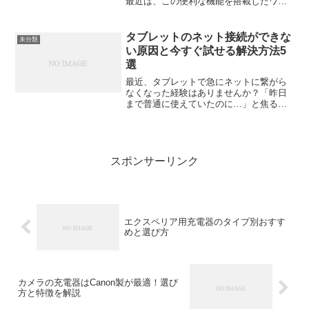
最近は、この便利な機能を搭載したワイ
ヤレスイヤホンが、1万円以下でも手に入
るようになってきました。通勤や通学、
ランニング中など、「音楽も聞きたいけ
タブレットのネット接続ができな
未分類
ど安全にも気をつけたい...
い原因と今すぐ試せる解決方法5
選
最近、タブレットで急にネットに繋がら
なくなった経験はありませんか？「昨日
まで普通に使えていたのに…」と焦る瞬
間。実は、タブレットのネット接続トラ
ブルは設定のちょっとしたズレや環境の
影響で起こることが多いんです。この記
事では、原因をわかりやす...
スポンサーリンク
エクスペリア用充電器のタイプ別おすす
めと選び方
カメラの充電器はCanon製が最適！選び
方と特徴を解説