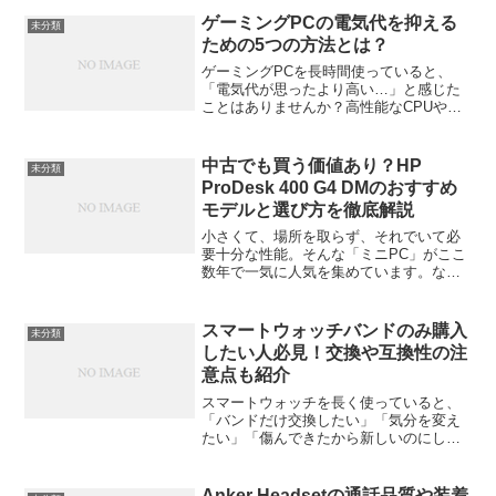
ッカーがたくさん登場しています。しか
ゲーミングPCの電気代を抑える
未分類
も、剥がしやすくて糊残り...
ための5つの方法とは？
ゲーミングPCを長時間使っていると、
「電気代が思ったより高い…」と感じた
ことはありませんか？高性能なCPUや
GPUを搭載している分、消費電力もそれ
なりに大きく、一般的なノートPCより電
気代がかさむのは当然です。でも安心し
中古でも買う価値あり？HP
未分類
てください。ちょっと...
ProDesk 400 G4 DMのおすすめ
モデルと選び方を徹底解説
小さくて、場所を取らず、それでいて必
要十分な性能。そんな「ミニPC」がここ
数年で一気に人気を集めています。なか
でもHP（ヒューレット・パッカード）の
ミニPCは、中古市場でも注目度が高いシ
リーズ。「中古でも大丈夫？」「どのモ
スマートウォッチバンドのみ購入
未分類
デルを選べば失敗し...
したい人必見！交換や互換性の注
意点も紹介
スマートウォッチを長く使っていると、
「バンドだけ交換したい」「気分を変え
たい」「傷んできたから新しいのにした
い」と思う瞬間がありますよね。でも、
いざ探してみると「どれが合うの？」
「サイズとかあるの？」と迷ってしまう
Anker Headsetの通話品質や装着