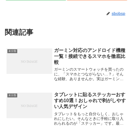
sbobsp
関連記事
ガーミン対応のアンドロイド機種
未分類
一覧！接続できるスマホを徹底比
較
ガーミンのスマートウォッチを買ったの
に、「スマホとつながらない…？」そん
な経験、ありませんか。実はガーミンと
アンドロイドスマホの相性には、ちょっ
とした“条件”があります。この記事では、
最新の対応要件からおすすめ機種、そし
タブレットに貼るステッカーおす
未分類
て注意したいポイント...
すめ10選！おしゃれで剥がしやす
い人気デザイン
タブレットをもっと自分らしく、おしゃ
れにしたい。そんなときに手軽に取り入
れられるのが「ステッカー」です。最近
は、かわいい系からシンプルなデザイン
まで、貼るだけで印象を変えられるステ