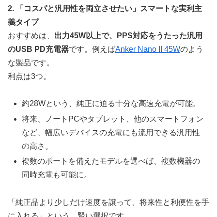
2. 「コスパと汎用性を両立させたい」スマートな実利主
義タイプ
おすすめは、
出力45W以上で、PPS対応をうたった汎用
のUSB PD充電器
です。例えば
Anker Nano II 45W
のよう
な製品です。
利点は3つ。
約28Wという、純正に迫る十分な高速充電が可能。
将来、ノートPCやタブレット、他のスマートフォン
など、幅広いデバイスの充電にも流用できる汎用性
の高さ。
複数のポートを備えたモデルを選べば、複数機器の
同時充電も可能に。
「純正品より少しだけ速度を譲って、将来性と利便性を手
に入れる」という、賢い選択です。