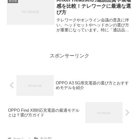
未分類
人も多いはず。この記事では...
感を比較！テレワークに最適な選
び方
テレワークやオンライン会議の普及に伴
い、ヘッドセットやヘッドホンの選び方
が重要になっています。特に「通話品
質」と「装着感」は、長時間の使用を快
適にするために欠かせないポイント。今
回は、Anker PowerConf H700の通話品質
や装着...
スポンサーリンク
OPPO A3 5G用充電器の選び方とおすす
めモデルを紹介
OPPO Find X8対応充電器の最適モデル
とは？選び方ガイド
ホーム
未分類