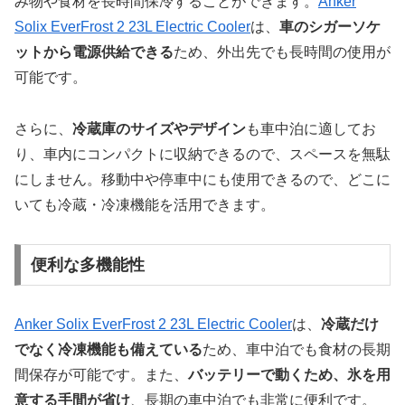
み物や食材を長時間保冷することができます。
Anker
Solix EverFrost 2 23L Electric Cooler
は、
車のシガーソケ
ットから電源供給できる
ため、外出先でも長時間の使用が
可能です。
さらに、
冷蔵庫のサイズやデザイン
も車中泊に適してお
り、車内にコンパクトに収納できるので、スペースを無駄
にしません。移動中や停車中にも使用できるので、どこに
いても冷蔵・冷凍機能を活用できます。
便利な多機能性
Anker Solix EverFrost 2 23L Electric Cooler
は、
冷蔵だけ
でなく冷凍機能も備えている
ため、車中泊でも食材の長期
間保存が可能です。また、
バッテリーで動くため、氷を用
意する手間が省け
、長期の車中泊でも非常に便利です。