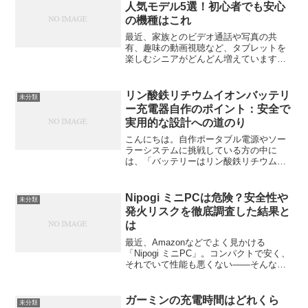
製品でも、時には故...
人気モデル5選！初心者でも安心
の機種はこれ
最近、家族とのビデオ通話や写真の共
有、趣味の動画視聴など、タブレットを
楽しむシニアがどんどん増えています。
でも、「どれを選べばいいかわからな
い」「スマホより難しそう」と感じる人
も多いですよね。この記事では、シニア
リン酸鉄リチウムイオンバッテリ
未分類
が安心して使えるタブレットの...
ー充電器自作のポイント：安全で
実用的な設計への道のり
こんにちは。自作ポータブル電源やソー
ラーシステムに挑戦している方の中に
は、「バッテリーはリン酸鉄リチウム
（LiFePO4）にしたけど、充電器も自作
できないかな？」と考えている方も多い
のではないでしょうか。確かに市販品も
Nipogi ミニPCは危険？安全性や
未分類
たくさんありますが、自...
発火リスクを徹底調査した結果と
は
最近、Amazonなどでよく見かける
「Nipogi ミニPC」。コンパクトで安く、
それでいて性能も悪くない——そんな口
コミを目にしたことがある人も多いはず
です。でも一方で、「安すぎて逆に不
安」「発火やマルウェアの噂も聞くけど
ガーミンの充電時間はどれくら
未分類