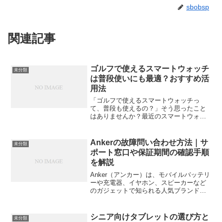
sbobsp
関連記事
ゴルフで使えるスマートウォッチ
未分類
は普段使いにも最適？おすすめ活
用法
「ゴルフで使えるスマートウォッチっ
て、普段も使えるの？」そう思ったこと
はありませんか？最近のスマートウォッ
チは、単にスコア管理や距離測定をする
だけでなく、日常生活でも便利に使える
モデルが増えています。この記事では、
Ankerの故障問い合わせ方法｜サ
未分類
ゴルフ用スマートウォッチの...
ポート窓口や保証期間の確認手順
を解説
Anker（アンカー）は、モバイルバッテリ
ーや充電器、イヤホン、スピーカーなど
のガジェットで知られる人気ブランドで
す。使い勝手が良く、コストパフォーマ
ンスが高いことで多くのユーザーに支持
されています。しかし、どんなに優れた
シニア向けタブレットの選び方と
未分類