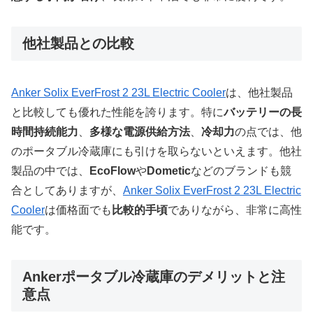
他社製品との比較
Anker Solix EverFrost 2 23L Electric Cooler
は、他社製品
と比較しても優れた性能を誇ります。特に
バッテリーの長
時間持続能力
、
多様な電源供給方法
、
冷却力
の点では、他
のポータブル冷蔵庫にも引けを取らないといえます。他社
製品の中では、
EcoFlow
や
Dometic
などのブランドも競
合としてありますが、
Anker Solix EverFrost 2 23L Electric
Cooler
は価格面でも
比較的手頃
でありながら、非常に高性
能です。
Ankerポータブル冷蔵庫のデメリットと注
意点