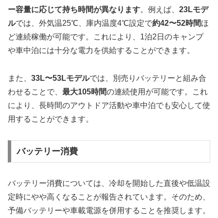
ー容量に応じて持ち時間が異なります
。例えば、
23Lモデ
ル
では、外気温25℃、庫内温度4℃設定で
約42〜52時間
ほ
ど連続稼働が可能です。これにより、1泊2日のキャンプ
や車中泊には十分な電力を供給することができます。
また、
33L〜53Lモデル
では、別売りバッテリーと組み合
わせることで、
最大105時間
の連続使用が可能です。これ
により、長時間のアウトドア活動や車中泊でも安心して使
用することができます。
バッテリー消費
バッテリー消費については、冷却を開始した直後や低温設
定時にやや高くなることが報告されています。そのため、
予備バッテリーや車載電源を併用することを推奨します。