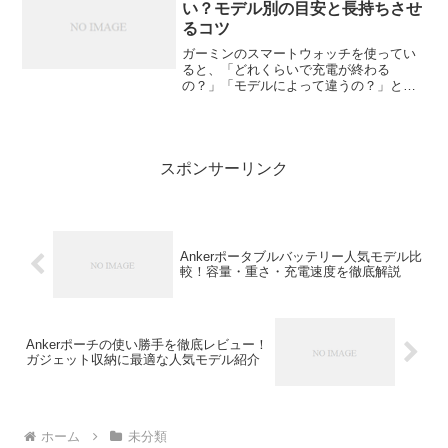
本当？」と感じる...
い？モデル別の目安と長持ちさせ
るコツ
ガーミンのスマートウォッチを使ってい
ると、「どれくらいで充電が終わる
の？」「モデルによって違うの？」と気
になる人も多いはず。特にランニングや
登山など、長時間のアクティビティで使
う人にとっては、バッテリーの持ちは重
要なポイントです。この記事で...
スポンサーリンク
Ankerポータブルバッテリー人気モデル比
較！容量・重さ・充電速度を徹底解説
Ankerポーチの使い勝手を徹底レビュー！
ガジェット収納に最適な人気モデル紹介
ホーム
未分類