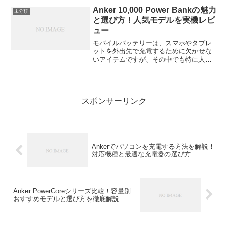
ッチ」は、高品質で長く愛用できるモデ
Anker 10,000 Power Bankの魅力
未分類
ルが多いと話題です。この記事...
と選び方！人気モデルを実機レビ
ュー
モバイルバッテリーは、スマホやタブレ
ットを外出先で充電するために欠かせな
いアイテムですが、その中でも特に人気
が高いのが Anker PowerCore Slim 10000
です。10,000mAhという容量は、日常的
に使うにはちょうどいい...
スポンサーリンク
Ankerでパソコンを充電する方法を解説！
対応機種と最適な充電器の選び方
Anker PowerCoreシリーズ比較！容量別
おすすめモデルと選び方を徹底解説