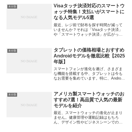
っても、その場所をあとにしてから気づ
Visaタッチ決済対応のスマートウ
未分類
くことって多いんですよね。...
ォッチ特集！支払いがスマートに
なる人気モデル5選
最近、レジ前で財布を探す時間が減って
いませんか？それは「Visaタッチ決済」
や「スマートウォッチ決済」が広がって
いる証拠。カードやスマホを出さずに、
腕時計をかざすだけで支払いが完了する
――そんな時代が本格的に来ています。
タブレットの価格相場とおすすめ
未分類
今回は「Visaタッ...
Androidモデルを徹底比較【2025
年版】
スマートフォンが進化を遂げ、さまざま
な機能を搭載する中、タブレットは今も
なお需要を集めています。特に、Android
タブレットは、その使いやすさとコスト
パフォーマンスの高さから、多くの人々
に愛用されています。今回は2025年の最
アメリカ製スマートウォッチのお
未分類
新情報をもと...
すすめ7選！高品質で人気の最新
モデルを紹介
最近、スマートウォッチの進化が止まり
ません。健康管理や運動記録はもちろ
ん、デザイン性やビジネスシーンでの使
いやすさまで、幅広く注目されていま
す。なかでも「アメリカ製スマートウォ