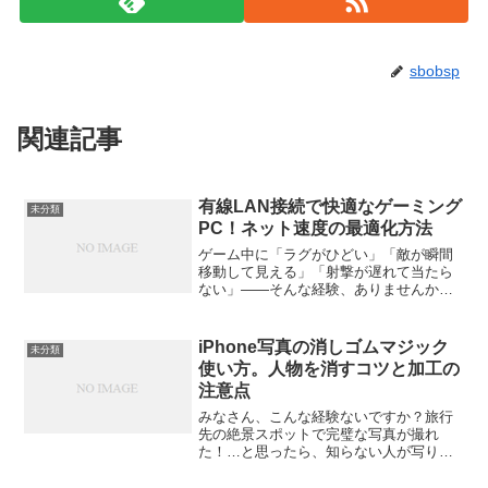
sbobsp
関連記事
有線LAN接続で快適なゲーミング
未分類
PC！ネット速度の最適化方法
ゲーム中に「ラグがひどい」「敵が瞬間
移動して見える」「射撃が遅れて当たら
ない」――そんな経験、ありませんか？
オンラインゲームをプレイしていると、
どんなに高性能なゲーミングPCを使って
いても、ネット環境が不安定だと一気に
iPhone写真の消しゴムマジック
未分類
ストレスが溜まります。...
使い方。人物を消すコツと加工の
注意点
みなさん、こんな経験ないですか？旅行
先の絶景スポットで完璧な写真が撮れ
た！…と思ったら、知らない人が写り込
んでいたり、背景に看板や電線が入っち
ゃったり。「もう一回撮り直そう」と思