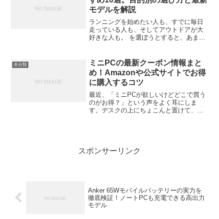
モデルを解説
ランニングを始めたい人も、すでに毎日
走っている人も、そしてアウトドアが大
好きな人も。 を選ぼうとすると、あまり
にモデルが多くて「結局どれが自分に合
ってるの？」と迷子になってしまいます
よね。でも大丈夫。この記事では、あな
ミニPCの最新クーポン情報まと
未分類
たの使い方にぴったり合...
め！Amazonや公式サイトでお得
に購入するコツ
最近、「ミニPCが欲しいけどどこで買う
のがお得？」という声をよく耳にしま
す。デスクの上にちょこんと置けて、動
画編集や仕事にも十分使える小型パソコ
ン。そんなミニPCを、できるだけ安く手
に入れるために欠かせないのが「クーポ
ン情報」です。この記事...
スポンサーリンク
Anker 65Wモバイルバッテリーの実力を
徹底検証！ノートPCも充電できる高出力
モデル