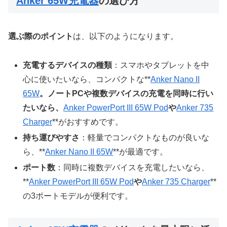
Anker 65W充電器
の選び方
選ぶ際のポイント
は、以下のようになります。
充電するデバイスの種類
：スマホやタブレットを中
心に使いたいなら、コンパクトな**
Anker Nano II
65W
。ノートPCや複数デバイスの充電を同時に行い
たいなら、
Anker PowerPort III 65W Pod
や
Anker 735
Charger
**がおすすめです。
持ち運びやすさ
：軽量でコンパクトなものが良いな
ら、**
Anker Nano II 65W
**が最適です。
ポート数
：同時に複数デバイスを充電したいなら、
**
Anker PowerPort III 65W Pod
や
Anker 735 Charger
**
の3ポートモデルが便利です。