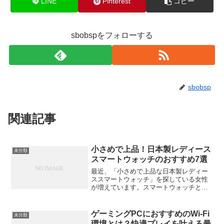
LINE
Pinterest
コピー
sbobspをフォローする
sbobsp
関連記事
小さめで上品！日本製レディース
未分類
スマートウォッチのおすすめ7選
最近、「小さめで上品な日本製レディー
ススマートウォッチ」を探している女性
が増えています。スマートウォッチとい
えばスポーティーで大きめな印象があり
ますが、今はアクセサリーのように軽や
かで、手首にしっくりなじむデザインの
ゲーミングPCにおすすめのWi-Fi
未分類
モデルもたくさん登場して...
環境とは？快適プレイを叶える最