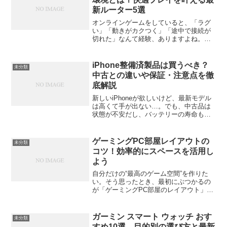
新ルーター5選
オンラインゲームをしていると、「ラグ
い」「動きがカクつく」「途中で接続が
切れた」なんて経験、ありますよね。実
はその原因、PCの性能よりも「Wi-Fi環
境」にあることが多いんです。どんなに
ハイスペックなゲーミングPCでも、通信
iPhone整備済製品は買うべき？
未分類
が不安定だと快適...
中古との違いや保証・注意点を徹
底解説
新しいiPhoneが欲しいけど、最新モデル
は高くて手が出ない…。でも、中古品は
状態が不安だし、バッテリーの寿命も気
になる。そんな風に悩んだこと、ありま
せんか？実はその悩み、iPhone整備済製
品という選択肢で解決できるかもしれま
ゲーミングPC部屋レイアウトの
未分類
せん。App...
コツ！効率的にスペースを活用し
よう
自分だけの“最高のゲーム空間”を作りた
い。そう思ったとき、最初にぶつかるの
が「ゲーミングPC部屋のレイアウト」問
題。限られたスペースをどう使えば快適
で、見た目もかっこよく、そして効率的
な環境を作れるのか。この記事では、そ
ガーミン スマート ウォッチ おす
未分類
んな悩みを持つ人に向...
すめ10選。目的別の選び方と最新