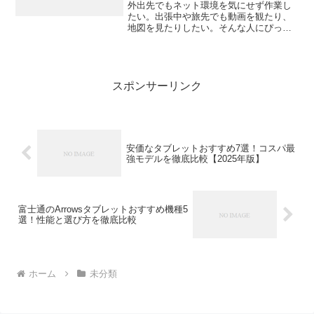
外出先でもネット環境を気にせず作業し
たい。出張中や旅先でも動画を観たり、
地図を見たりしたい。そんな人にぴった
りなのが「LTEモデルのタブレット」で
す。今回は、Wi-Fiがなくても通信できる
LTE対応タブレットの魅力や選び方、そ
して今注目のお...
スポンサーリンク
安価なタブレットおすすめ7選！コスパ最
強モデルを徹底比較【2025年版】
富士通のArrowsタブレットおすすめ機種5
選！性能と選び方を徹底比較
ホーム
未分類