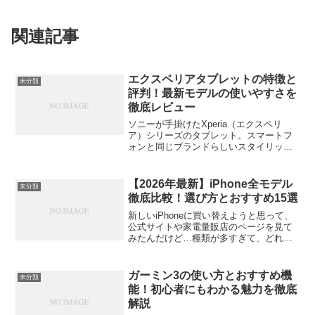
関連記事
エクスペリアタブレットの特徴と
未分類
評判！最新モデルの使いやすさを
徹底レビュー
ソニーが手掛けたXperia（エクスペリ
ア）シリーズのタブレット。スマートフ
ォンと同じブランドらしいスタイリッシ
ュなデザインと、高精細なディスプレ
イ、そして防水性能で人気を集めまし
た。今回は、そのエクスペリアタブレッ
【2026年最新】iPhone全モデル
未分類
トの魅力や評判、そして今...
徹底比較！選び方とおすすめ15選
新しいiPhoneに買い替えようと思って、
公式サイトや家電量販店のページを見て
みたんだけど…種類が多すぎて、どれを
選べばいいか全然わからない！そんな経
験、ありませんか？「Proって何がプロな
の？」「無印とPlus、どっちがいいんだ
ガーミン3の使い方とおすすめ機
未分類
ろう」「予...
能！初心者にもわかる魅力を徹底
解説