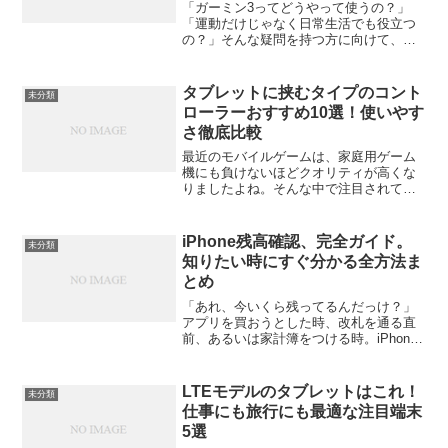
「ガーミン3ってどうやって使うの？」
「運動だけじゃなく日常生活でも役立つ
の？」そんな疑問を持つ方に向けて、こ
の記事ではガーミン3シリーズ（例：
Venu 3、vivoactive 3、Vivosmart 3な
ど）の魅力をわかりやすく紹介します...
タブレットに挟むタイプのコント
未分類
ローラーおすすめ10選！使いやす
さ徹底比較
最近のモバイルゲームは、家庭用ゲーム
機にも負けないほどクオリティが高くな
りましたよね。そんな中で注目されてい
るのが、タブレットに挟むタイプのコン
トローラー。画面操作だけでは物足りな
い、でも据え置き機ほど大げさにはした
iPhone残高確認、完全ガイド。
未分類
くない──そんな人たちの...
知りたい時にすぐ分かる全方法ま
とめ
「あれ、今いくら残ってるんだっけ？」
アプリを買おうとした時、改札を通る直
前、あるいは家計簿をつける時。iPhone
で「残高確認」したい場面って、意外と
たくさんありますよね。でも、一口に
「iPhoneの残高」と言っても、実はいく
LTEモデルのタブレットはこれ！
未分類
つかの種類があ...
仕事にも旅行にも最適な注目端末
5選