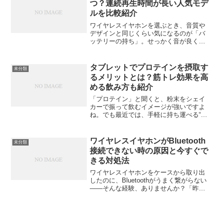
つ？連続再生時間が長い人気モデ
ルを比較紹介
ワイヤレスイヤホンを選ぶとき、音質や
デザインと同じくらい気になるのが「バ
ッテリーの持ち」。せっかく音が良くて
も、数時間で電池が切れてしまうとスト
レスですよね。この記事では、最新のワ
イヤレスイヤホンがどのくらいの時間持
タブレットでプロテインを摂取す
未分類
つのか、長時間再生が得意...
るメリットとは？筋トレ効果を高
める飲み方も紹介
「プロテイン」と聞くと、粉末をシェイ
カーで振って飲むイメージが強いですよ
ね。でも最近では、手軽に持ち運べる“プ
ロテインタブレット”が注目を集めていま
す。「飲むのが面倒」「外出先でプロテ
インを作るのは大変」――そんな悩みを
ワイヤレスイヤホンがBluetooth
未分類
解消してくれるのが、...
接続できない時の原因と今すぐで
きる対処法
ワイヤレスイヤホンをケースから取り出
したのに、Bluetoothがうまく繋がらない
——そんな経験、ありませんか？「昨日
までは普通に使えていたのに」「スマホ
側では接続済みと出ているのに音が出な
い」など、突然のトラブルに焦る人も多
いでしょう。で...