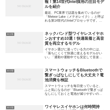
報！第14世代Intel採用の注目モデ
ルを紹介
最近、PC業界で話題を集めているのが
「Meteor Lake（メテオレイク）」と呼ば
れる第14世代のIntelプロセッサです。特
に、その新世代チップを搭載したミニPC
が次々と登場し、注目を浴びています。
この記事では、Meteor Lakeの...
ネックバンド型ワイヤレスイヤホ
未分類
ンおすすめ10選！快適装着と高音
質を両立するモデル
イヤホン選びに迷っている方の中には、
「落ちにくくて快適に使えるモデルがい
い」「通勤や運動中でも安定して音楽を
楽しみたい」と感じている人も多いので
はないでしょうか。そんな方におすすめ
なのが“ネックバンド型ワイヤレスイヤホ
スマートウォッチをBluetoothで
未分類
ン”です。首にかけるタ...
繋ぎっぱなしにしても大丈夫？電
池消費を検証
スマートウォッチを毎日使っていると、
ふと気になるのが「Bluetoothで繋ぎっぱ
なしにしておくと電池が減りやすいので
は？」という疑問。スマホと時計が常に
通信している状態って、なんとなくバッ
テリーに悪そうですよね。でも実際のと
ワイヤレスイヤホンは何時間持
未分類
ころはどうなの...