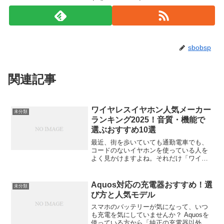
sbobsp
関連記事
ワイヤレスイヤホン人気メーカー
未分類
ランキング2025！音質・機能で
選ぶおすすめ10選
最近、街を歩いていても通勤電車でも、
コードのないイヤホンを使っている人を
よく見かけますよね。それだけ「ワイヤ
レスイヤホン」は、私たちの生活にすっ
かり溶け込んでいます。2025年の今、音
質も機能も格段に進化していて、どのメ
Aquos対応の充電器おすすめ！選
未分類
ーカーを選ぶかが悩み...
び方と人気モデル
スマホのバッテリーが気になって、いつ
も充電を気にしていませんか？ Aquosを
使っている方から「純正の充電器以外