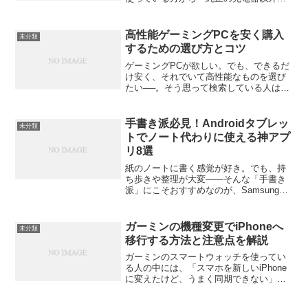
で、もっと速く充電できるものはないか
な？」「持ち運びやすくて、パソコンも
一緒に充電できる便利な充電器が知りた
高性能ゲーミングPCを安く購入
未分類
い」といった声をよく...
するための選び方とコツ
ゲーミングPCが欲しい。でも、できるだ
け安く、それでいて高性能なものを選び
たい──。そう思って検索している人は多
いですよね。最近はゲームの要求スペッ
クが高くなり、「安さだけ」で選んでし
まうと後悔することもあります。この記
手書き派必見！Androidタブレッ
未分類
事では、コストを抑え...
トでノート代わりに使える神アプ
リ8選
紙のノートに書く感覚が好き。でも、持
ち歩きや整理が大変——そんな「手書き
派」にこそおすすめなのが、Samsung
Galaxy Tabをノート代わりに使う方法で
す。最近のタブレットとスタイラスペン
の組み合わせなら、まるで本物のノート
ガーミンの機種変更でiPhoneへ
未分類
のような...
移行する方法と注意点を解説
ガーミンのスマートウォッチを使ってい
る人の中には、「スマホを新しいiPhone
に変えたけど、うまく同期できない」
「データが消えたかも」と焦った経験を
した人も多いはず。この記事では、ガー