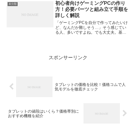
ミンの機種変更でiPhoneへ移行する方法
初心者向けゲーミングPCの作り
未分類
と注意点を、実...
方！必要パーツと組み立て手順を
詳しく解説
「ゲーミングPCを自分で作ってみたいけ
ど、なんだか難しそう…」そう感じてい
る人、多いですよね。でも大丈夫。基本
の流れとパーツの意味をしっかり理解す
れば、初めてでも組み立てられます。こ
の記事では、初心者が安心して挑戦でき
るゲーミングPCの作り...
スポンサーリンク
タブレットの価格を比較！価格コムで人
気モデルを徹底チェック
タブレットの値段はいくら？価格帯別に
おすすめ機種を紹介