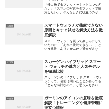
「外出先でタブレットをネットにつなぎ
たい」「スマホの写真をタブレットで編
集したい」。そんなときに役立つのが、
タブレットとスマホを“つなぐ”方法です。
ひとことで言っても、テザリング・
Bluetooth・USB接続・クラウド共有な
スマートウォッチが接続できない
未分類
ど、やり方はい...
原因と今すぐ試せる解決方法を徹
底解説
スマートウォッチを買って楽しみにして
いたのに、「あれ？接続できない…」と
いう経験、ありませんか？通知が来な
い、ペアリングできない、Bluetoothがう
まくつながらない――。そんなトラブル
は意外と多いんです。でも安心してくだ
スカーゲン ハイブリッド スマー
未分類
さい。この記事で...
ト ウォッチの魅力と人気モデル
を徹底比較
スカーゲンのハイブリッド スマートウォ
ッチって、名前は聞いたことがあっても
「どんな時計なの？」と思う人も多いは
ず。今回は、北欧デンマーク発のブラン
ド・スカーゲンが生み出すハイブリッド
スマートウォッチの魅力や特徴、そして
ガーミンのアイコンの意味を徹底
未分類
人気モデルを実際の使用...
解説！トレーニングや健康管理に
役立つ情報