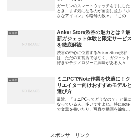
ガーミンのスマートウォッチを手にした
とき、まず気になるのが画面に並ぶ「小
さなアイコン」や略号の数々。「このマ
ークは何？」「バッテリー？GPS？心
拍？」と最初は戸惑う人も多いはずで
す。でも、これらのアイコンやデータの
Anker Store渋谷の魅力とは？最
未分類
意味を理解すると、ガーミン...
新ガジェット体験と限定サービス
を徹底解説
渋谷の中心に位置するAnker Store渋谷
は、ただの直営店ではなく、ガジェット
好きやテクノロジーに興味がある人々に
とって、まるで遊び場のような存在で
す。最新のガジェットを直接触れて体験
できるこの店舗では、商品の購入を超え
ミニPCでNote作業を快適に！ク
未分類
て、ブランドの世...
リエイター向けおすすめモデルと
選び方
最近、「ミニPCってどうなの？」と気に
なっている人、多いですよね。特にnote
で文章を書いたり、写真や動画を編集し
たりするクリエイターの間では、デスク
の上をスッキリさせたい・でも性能は妥
協したくないという声が増えています。
今回は、そんなあな...
スポンサーリンク