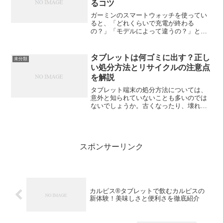
るコツ
ガーミンのスマートウォッチを使ってい
ると、「どれくらいで充電が終わる
の？」「モデルによって違うの？」と気
になる人も多いはず。特にランニングや
登山など、長時間のアクティビティで使
う人にとっては、バッテリーの持ちは重
タブレットは何ゴミに出す？正し
未分類
要なポイントです。この記事で...
い処分方法とリサイクルの注意点
を解説
タブレット端末の処分方法については、
意外と知られていないことも多いのでは
ないでしょうか。古くなったり、壊れて
しまったタブレットをどのように処分す
ればよいのか、特に「ゴミ」として出す
場合、どうすればいいのかが気になると
ころです。今回は、タブレ...
スポンサーリンク
カルピス®タブレットで飲むカルピスの
新体験！美味しさと便利さを徹底紹介