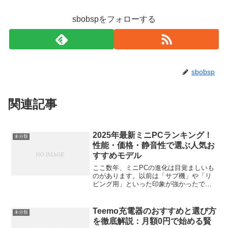
sbobspをフォローする
sbobsp
関連記事
2025年最新ミニPCランキング！
未分類
性能・価格・静音性で選ぶ人気お
すすめモデル
ここ数年、ミニPCの進化は目覚ましいも
のがあります。以前は「サブ機」や「リ
ビング用」といった印象が強かったです
が、今ではメインマシンとして十分な性
能を持つモデルも登場しています。この
記事では、2025年に注目されているミニ
Teemo充電器のおすすめと選び方
未分類
PCを、性能・価格...
を徹底解説：月額0円で始める賢