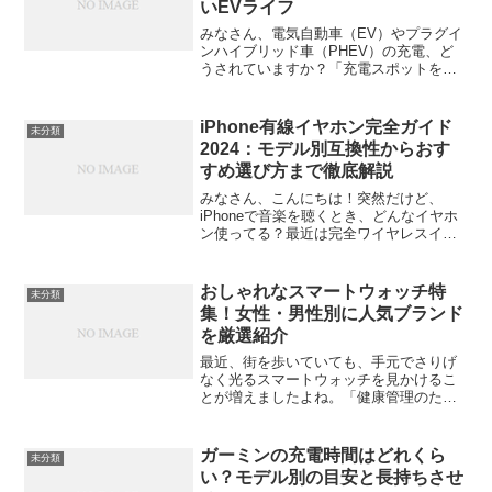
いEVライフ
みなさん、電気自動車（EV）やプラグイ
ンハイブリッド車（PHEV）の充電、ど
うされていますか？「充電スポットを探
すのが面倒」「いろんなカードやアプリ
があってわかりにくい」「月額料金がか
かるのが気になる」――そんな悩みを抱
iPhone有線イヤホン完全ガイド
未分類
えている方にこそ知っ...
2024：モデル別互換性からおす
すめ選び方まで徹底解説
みなさん、こんにちは！突然だけど、
iPhoneで音楽を聴くとき、どんなイヤホ
ン使ってる？最近は完全ワイヤレスイヤ
ホンが主流だけど、「やっぱり有線イヤ
ホンの音質が好き」「ゲームするときに
遅延が気になる」「予備のイヤホンが欲
おしゃれなスマートウォッチ特
未分類
しい」って人も多いは...
集！女性・男性別に人気ブランド
を厳選紹介
最近、街を歩いていても、手元でさりげ
なく光るスマートウォッチを見かけるこ
とが増えましたよね。「健康管理のため
に買ったけど、デザインがちょっと残
念…」そんな経験がある人も多いはず。
今のスマートウォッチは、もはや“機能性
ガーミンの充電時間はどれくら
未分類
だけのガジェット”ではな...
い？モデル別の目安と長持ちさせ